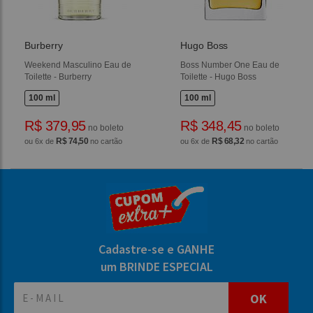
Burberry
Hugo Boss
Weekend Masculino Eau de
Boss Number One Eau de
Toilette - Burberry
Toilette - Hugo Boss
100 ml
100 ml
R$ 379,95
R$ 348,45
no boleto
no boleto
R$ 74,50
R$ 68,32
ou 6x de
no cartão
ou 6x de
no cartão
Cadastre-se e GANHE
um BRINDE ESPECIAL
OK