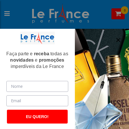
0
Faça parte e
receba
todas as
Home
>
Alfa Romeo
>
Perfumes Masculinos
novidades
e
promoções
Alfa Romeo Red Masculino Eau De
imperdíveis da Le France
Toilette - Alfa Romeo
(2695)
EU QUERO!