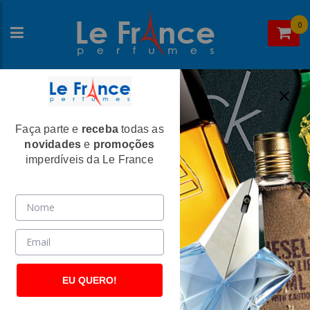
0
Faça parte e
receba
todas as
Home
>
Coach
>
Perfumes Masculino
novidades
e
promoções
Coach Platinum Masculino Eau de
imperdíveis da Le France
Parfum
(2375)
EU QUERO!