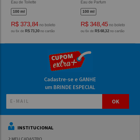
Eau de Toilette
Eau de Parfum
100 ml
100 ml
R$ 373,84
R$ 348,45
no boleto
no boleto
R$ 73,30
R$ 68,32
ou 6x de
no cartão
ou 6x de
no cartão
Cadastre-se e GANHE
um BRINDE ESPECIAL
OK
INSTITUCIONAL
MEU CADASTRO