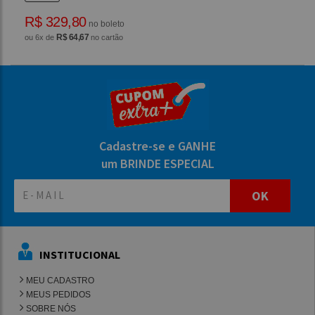
R$ 329,80
no boleto
R$ 64,67
ou 6x de
no cartão
Cadastre-se e GANHE
um BRINDE ESPECIAL
OK
INSTITUCIONAL
MEU CADASTRO
MEUS PEDIDOS
SOBRE NÓS