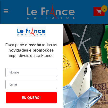
0
Faça parte e
receba
todas as
Home
>
Davidoff
>
Perfumes Femininos
novidades
e
promoções
Cool Water Feminino Eau de Toilette -
imperdíveis da Le France
Davidoff
(889)
EU QUERO!