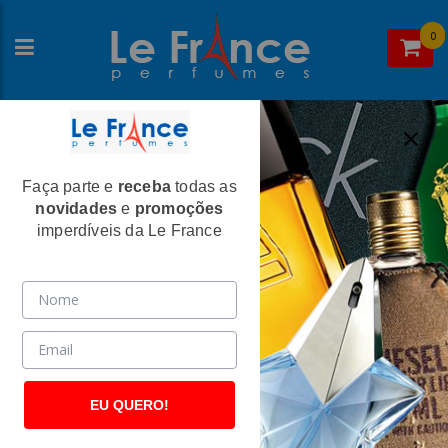
0
Faça parte e
receba
todas as
Home
>
Diesel
>
Perfumes Femininos
novidades
e
promoções
Plus Plus Feminino Eau de Toilette -
imperdíveis da Le France
Diesel
(766)
EU QUERO!