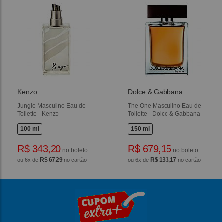
Kenzo
Dolce & Gabbana
Jungle Masculino Eau de
The One Masculino Eau de
Toilette - Kenzo
Toilette - Dolce & Gabbana
100 ml
150 ml
R$ 343,20
R$ 679,15
no boleto
no boleto
R$ 67,29
R$ 133,17
ou 6x de
no cartão
ou 6x de
no cartão