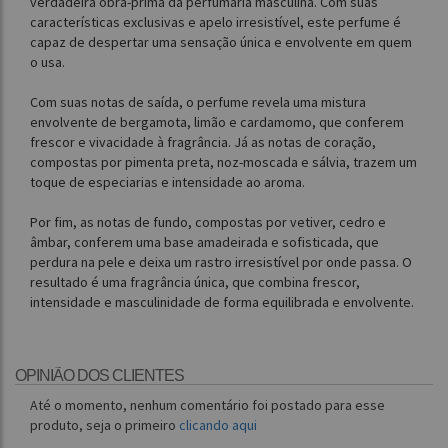
verdadeira obra-prima da perfumaria masculina. Com suas
características exclusivas e apelo irresistível, este perfume é
capaz de despertar uma sensação única e envolvente em quem
o usa.
Com suas notas de saída, o perfume revela uma mistura
envolvente de bergamota, limão e cardamomo, que conferem
frescor e vivacidade à fragrância. Já as notas de coração,
compostas por pimenta preta, noz-moscada e sálvia, trazem um
toque de especiarias e intensidade ao aroma.
Por fim, as notas de fundo, compostas por vetiver, cedro e
âmbar, conferem uma base amadeirada e sofisticada, que
perdura na pele e deixa um rastro irresistível por onde passa. O
resultado é uma fragrância única, que combina frescor,
intensidade e masculinidade de forma equilibrada e envolvente.
OPINIÃO DOS CLIENTES
Até o momento, nenhum comentário foi postado para esse
produto, seja o primeiro
clicando aqui