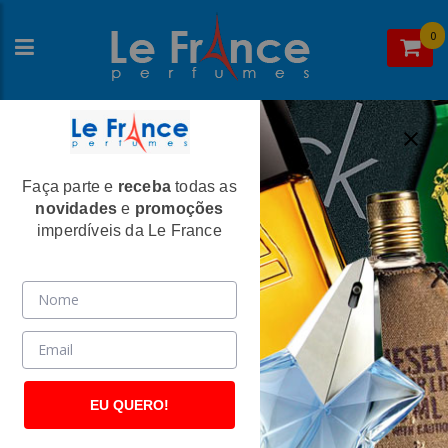
0
Faça parte e
receba
todas as
Home
>
Ermenegildo Zegna
>
Perfumes Masculinos
novidades
e
promoções
Z Zegna Intenso Masculino Eau de
imperdíveis da Le France
Toilette - Ermenegildo Zegna
(2627)
EU QUERO!