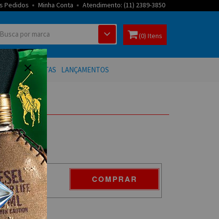
s Pedidos
Minha Conta
Atendimento: (11) 2389-3850
(0) Itens
 BANHO
OFERTAS
LANÇAMENTOS
COMPRAR