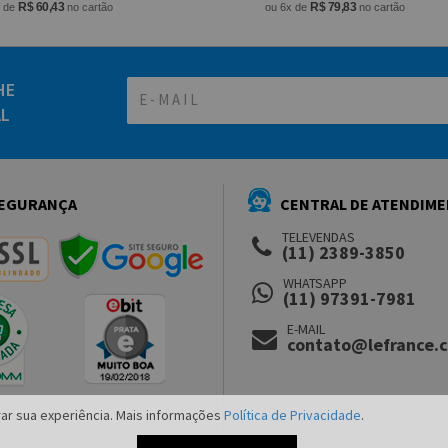
R$ 60,43
R$ 79,83
x de
no cartão
ou 6x de
no cartão
HE
AL
EGURANÇA
CENTRAL DE ATENDIM
TELEVENDAS
(11) 2389-3850
WHATSAPP
(11) 97391-7981
E-MAIL
contato@lefrance.
ar sua experiência. Mais informações
Política de Privacidade
.