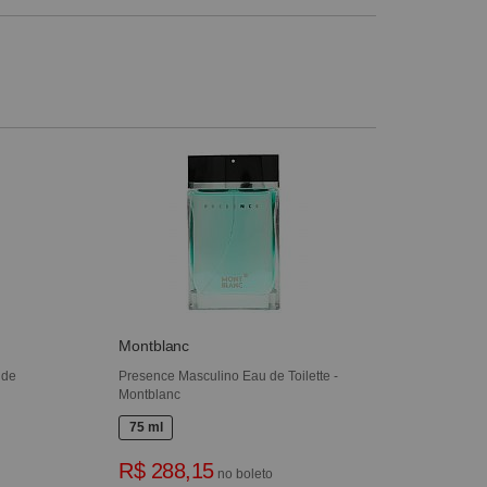
Montblanc
 de
Presence Masculino Eau de Toilette -
Montblanc
75 ml
R$ 288,15
no boleto