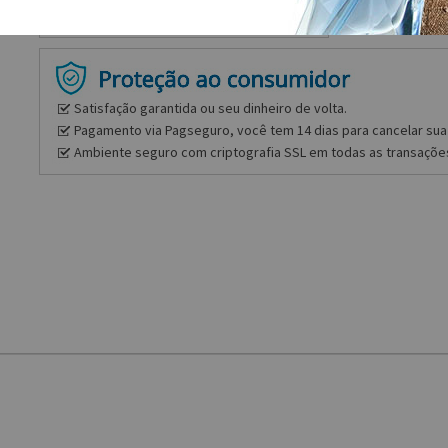
Satisfação garantida ou seu dinheiro de volta.
Pagamento via Pagseguro, você tem 14 dias para cancelar sua 
Ambiente seguro com criptografia SSL em todas as transaçõe