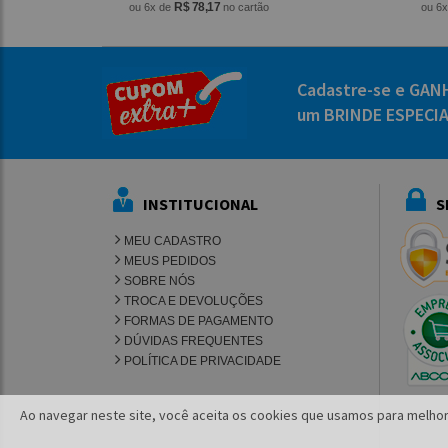
R$ 78,17
ou 6x de
no cartão
ou 6
Cadastre-se e GAN
um BRINDE ESPECI
INSTITUCIONAL
S
MEU CADASTRO
MEUS PEDIDOS
SOBRE NÓS
TROCA E DEVOLUÇÕES
FORMAS DE PAGAMENTO
DÚVIDAS FREQUENTES
POLÍTICA DE PRIVACIDADE
Ao navegar neste site, você aceita os cookies que usamos para melhor