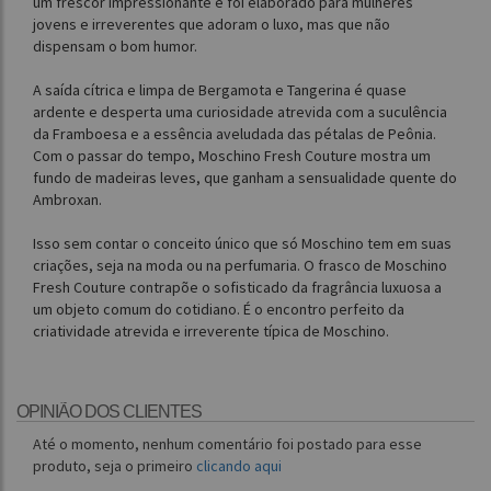
um frescor impressionante e foi elaborado para mulheres
jovens e irreverentes que adoram o luxo, mas que não
dispensam o bom humor.
A saída cítrica e limpa de Bergamota e Tangerina é quase
ardente e desperta uma curiosidade atrevida com a suculência
da Framboesa e a essência aveludada das pétalas de Peônia.
Com o passar do tempo, Moschino Fresh Couture mostra um
fundo de madeiras leves, que ganham a sensualidade quente do
Ambroxan.
Isso sem contar o conceito único que só Moschino tem em suas
criações, seja na moda ou na perfumaria. O frasco de Moschino
Fresh Couture contrapõe o sofisticado da fragrância luxuosa a
um objeto comum do cotidiano. É o encontro perfeito da
criatividade atrevida e irreverente típica de Moschino.
OPINIÃO DOS CLIENTES
Até o momento, nenhum comentário foi postado para esse
produto, seja o primeiro
clicando aqui