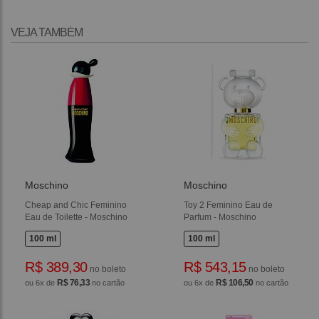
VEJA TAMBÉM
Moschino
Moschino
Cheap and Chic Feminino
Toy 2 Feminino Eau de
Eau de Toilette - Moschino
Parfum - Moschino
100 ml
100 ml
R$ 389,30
R$ 543,15
no boleto
no boleto
R$ 76,33
R$ 106,50
ou 6x de
no cartão
ou 6x de
no cartão