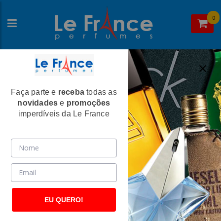
0
Faça parte e
receba
todas as
Home
>
Moschino
>
Perfumes Femininos
novidades
e
promoções
Moschino Fresh Couture Feminino Eau
imperdíveis da Le France
De Toilette - Moschino
(2638)
EU QUERO!