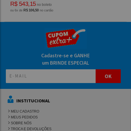
R$ 543,15
no boleto
R$ 106,50
ou 6x de
no cartão
Cadastre-se e GANHE
um BRINDE ESPECIAL
OK
INSTITUCIONAL
MEU CADASTRO
MEUS PEDIDOS
SOBRE NÓS
TROCA E DEVOLUÇÕES