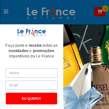
0
Faça parte e
receba
todas as
Home
>
Paco Rabanne
>
Perfumes Femininos
novidades
e
promoções
Black XS Feminino Eau de Parfum - Paco
imperdíveis da Le France
Rabanne
(2543)
EU QUERO!