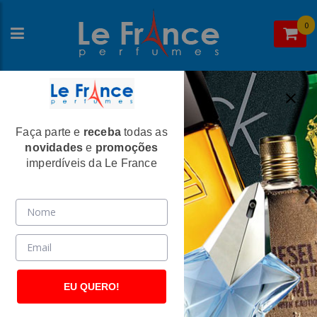
0
Faça parte e
receba
todas as
Home
>
Paris Elysees
>
Perfumes Femininos
novidades
e
promoções
Sexy Woman Night Feminino Eau De
imperdíveis da Le France
Toilette 100ml - Paris Elysees
(2494)
EU QUERO!