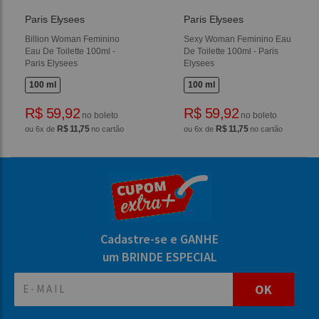
Paris Elysees
Paris Elysees
Billion Woman Feminino
Sexy Woman Feminino Eau
Eau De Toilette 100ml -
De Toilette 100ml - Paris
Paris Elysees
Elysees
100 ml
100 ml
R$ 59,92
R$ 59,92
no boleto
no boleto
R$ 11,75
R$ 11,75
ou 6x de
no cartão
ou 6x de
no cartão
Cadastre-se e GANHE
um BRINDE ESPECIAL
OK