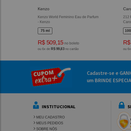
Kenzo
Caro
Kenzo World Feminino Eau de Parfum
212 
- Kenzo
Caro
75 ml
100
R$ 509,15
R$
no boleto
R$ 99,83
ou 6x de
no cartão
ou 6
Cadastre-se e GAN
um BRINDE ESPECI
INSTITUCIONAL
S
MEU CADASTRO
MEUS PEDIDOS
SOBRE NÓS