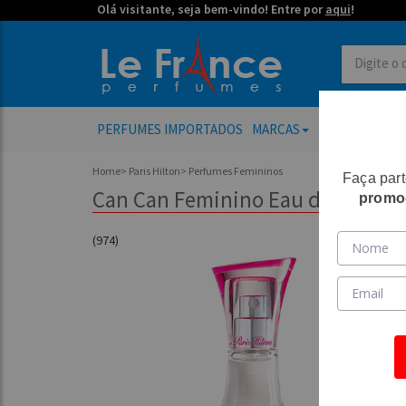
Olá visitante, seja bem-vindo! Entre por
aqui
!
PERFUMES IMPORTADOS
MARCAS
PERFUMES FE
Home
>
Paris Hilton
>
Perfumes Femininos
Faça par
Can Can Feminino Eau de Parfum -
promo
(974)