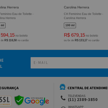
lina Herrera
Carolina Herrera
Feminino Eau de Toilette -
CH Feminino Eau de Toilette -
lina Herrera
Carolina Herrera
 ml
100 ml
 594,15
R$ 679,15
no boleto
no boleto
R$ 116,50
R$ 133,17
x de
no cartão
ou 6x de
no cartão
HE
AL
EGURANÇA
CENTRAL DE ATENDIM
TELEVENDAS
(11) 2389-3850
WHATSAPP