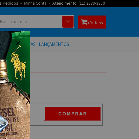
s Pedidos
Minha Conta
Atendimento: (11) 2389-3850
(0) Itens
 BANHO
OFERTAS
LANÇAMENTOS
COMPRAR