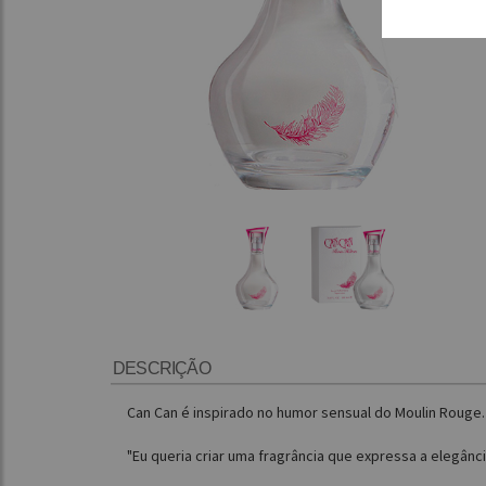
DESCRIÇÃO
Can Can é inspirado no humor sensual do Moulin Rouge.
"Eu queria criar uma fragrância que expressa a elegânc