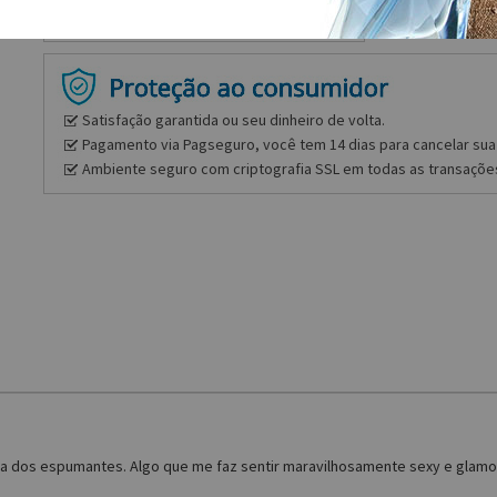
Satisfação garantida ou seu dinheiro de volta.
Pagamento via Pagseguro, você tem 14 dias para cancelar sua 
Ambiente seguro com criptografia SSL em todas as transaçõe
ia dos espumantes. Algo que me faz sentir maravilhosamente sexy e glamour