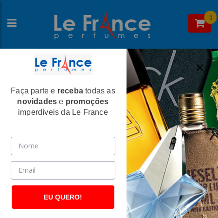
0
Faça parte e
receba
todas as
Home
>
Perry Ellis
>
Perfumes Femininos
novidades
e
promoções
360° Feminino Eau de Toilette - Perry
imperdíveis da Le France
Ellis
(676)
EU QUERO!