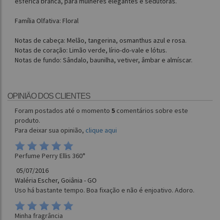
esférica branca, para mulheres elegantes e sedutoras.
Família Olfativa: Floral
Notas de cabeça: Melão, tangerina, osmanthus azul e rosa.
Notas de coração: Limão verde, lírio-do-vale e lótus.
Notas de fundo: Sândalo, baunilha, vetiver, âmbar e almíscar.
OPINIÃO DOS CLIENTES
Foram postados até o momento
5
comentários sobre este
produto.
Para deixar sua opinião,
clique aqui
Perfume Perry Ellis 360°
05/07/2016
Waléria Escher, Goiânia - GO
Uso há bastante tempo. Boa fixação e não é enjoativo. Adoro.
Minha fragrância