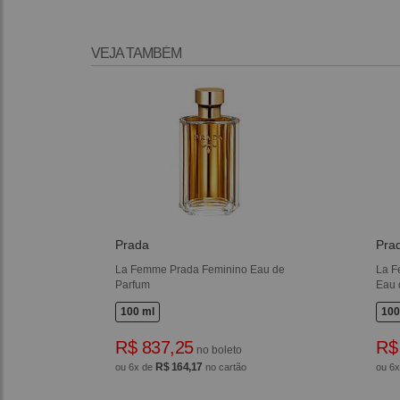
VEJA TAMBÉM
Prada
Pra
La Femme Prada Feminino Eau de
La F
Parfum
Eau 
100 ml
100
R$ 837,25
R$
no boleto
R$ 164,17
ou 6x de
no cartão
ou 6