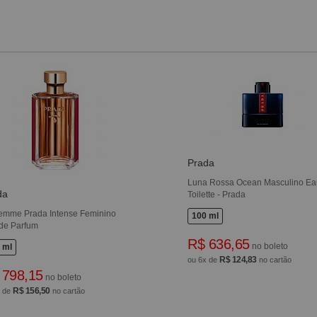
Prada
Luna Rossa Ocean Masculino Ea
da
Toilette - Prada
emme Prada Intense Feminino
100 ml
de Parfum
R$ 636,65
no boleto
 ml
R$ 124,83
ou 6x de
no cartão
 798,15
no boleto
R$ 156,50
x de
no cartão