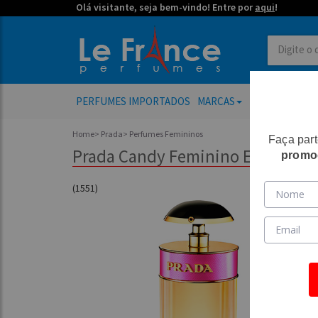
Olá visitante, seja bem-vindo! Entre por
aqui
!
PERFUMES IMPORTADOS
MARCAS
PERFUMES FE
Home
>
Prada
>
Perfumes Femininos
Faça par
Prada Candy Feminino Eau de Pa
promo
(1551)