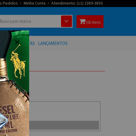
s Pedidos
Minha Conta
Atendimento: (11) 2389-3850
(0) Itens
 BANHO
OFERTAS
LANÇAMENTOS