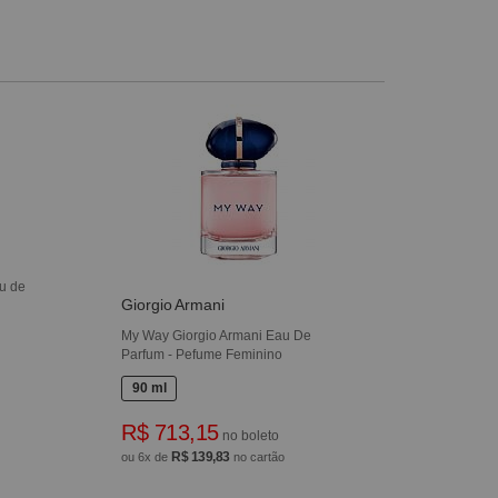
u de
Giorgio Armani
My Way Giorgio Armani Eau De
Parfum - Pefume Feminino
90 ml
R$ 713,15
no boleto
R$ 139,83
ou 6x de
no cartão