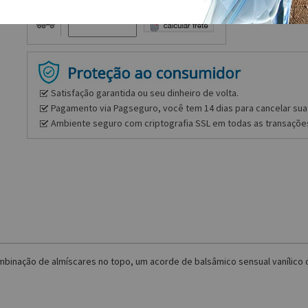
Frete e prazo
Satisfação garantida ou seu dinheiro de volta.
Pagamento via Pagseguro, você tem 14 dias para cancelar sua 
Ambiente seguro com criptografia SSL em todas as transaçõe
inação de almíscares no topo, um acorde de balsâmico sensual vanílico 