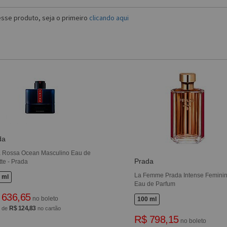
sse produto, seja o primeiro
clicando aqui
da
 Rossa Ocean Masculino Eau de
Prada
tte - Prada
La Femme Prada Intense Femini
 ml
Eau de Parfum
 636,65
no boleto
100 ml
R$ 124,83
x de
no cartão
R$ 798,15
no boleto