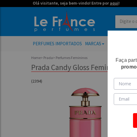
Olá visitante, seja bem-vindo! Entre por
aqui
!
PERFUMES IMPORTADOS
MARCAS
PERFUMES FE
Home
>
Prada
>
Perfumes Femininos
Faça par
Prada Candy Gloss Feminino Eau d
promo
(2394)