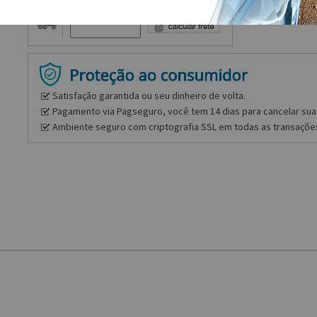
Frete e prazo
Satisfação garantida ou seu dinheiro de volta.
Pagamento via Pagseguro, você tem 14 dias para cancelar sua 
Ambiente seguro com criptografia SSL em todas as transaçõe