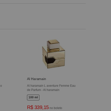
Al Haramain
no
Al haramain L aventure Femme Eau
de Parfum - Al haramain
100 ml
R$ 339,15
no boleto