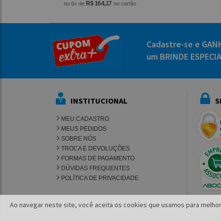
R$ 164,17
ou 6x de
no cartão
Cadastre-se e GAN
um BRINDE ESPECI
INSTITUCIONAL
S
MEU CADASTRO
MEUS PEDIDOS
SOBRE NÓS
TROCA E DEVOLUÇÕES
FORMAS DE PAGAMENTO
DÚVIDAS FREQUENTES
POLÍTICA DE PRIVACIDADE
Ao navegar neste site, você aceita os cookies que usamos para melhor