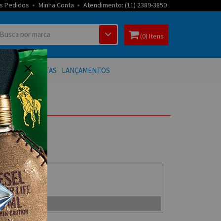
s Pedidos
Minha Conta
Atendimento: (11) 2389-3850
(0) Itens
 BANHO
OFERTAS
LANÇAMENTOS