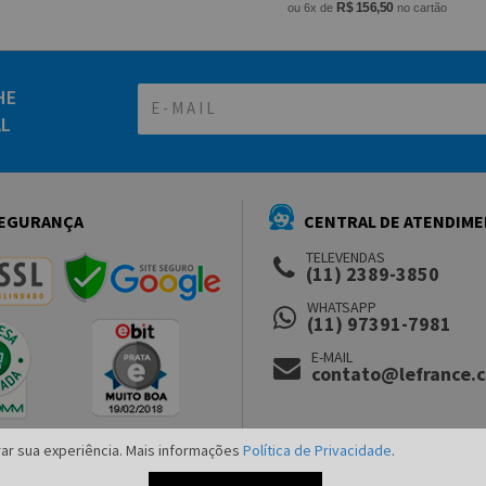
R$ 156,50
ou 6x de
no cartão
HE
AL
EGURANÇA
CENTRAL DE ATENDIM
TELEVENDAS
(11) 2389-3850
WHATSAPP
(11) 97391-7981
E-MAIL
contato@lefrance.
ar sua experiência. Mais informações
Política de Privacidade
.