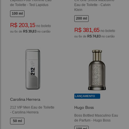
Lapidus Pour Homme Eau
CK One Shock Masculino
de Toilette - Ted Lapidus
Eau de Toilette - Calvin
Klein
100 ml
200 ml
R$ 203,15
no boleto
R$ 381,65
no boleto
R$ 39,83
ou 6x de
no cartão
R$ 74,83
ou 6x de
no cartão
LANÇAMENTO
Carolina Herrera
Hugo Boss
212 VIP Men Eau de Toilette
- Carolina Herrera
Boss Bottled Masculino Eau
de Parfum - Hugo Boss
50 ml