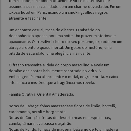
feminilidade, um homem totalmente viril e misterioso que
assume a sua masculinidade com um charme devastador. Em um
luxoso hotel em Paris, usando um smoking, olhos negros
atraente e fascinante.
Um encontro casual, troca de olhares. O mistério do
desconhecido apenas por uma noite. Um prazer misterioso e
apaixonante. O irresitível cheiro do seu perfume, explode em um
abraço ardente e quase mortal. Um golpe de mistério, uma
pitada de escândalo, uma elegância insinuante.
O frasco transmite a ideia do corpo masculino. Revela um
detalhe das costas habilmente recortado no vidro. A
embalagem é uma aliança entre o metal, negro e prata. A caixa
intensifica o mistério que a fragrância nos revela.
Família Olfativa: Oriental Amadeirada.
Notas de Cabeça: fohas amassadase flores de limão, hortelã,
cardamomo, neroli e bergamota.
Notas de Coração: frutas do deserto ricas em especiarias,
canela, tâmara, uva passa e açafrão.
Notas de Fundo: fumaça de madeira, bálsamo de tolu, madeira