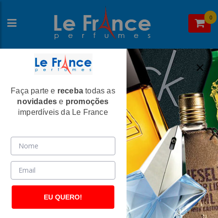
0
Faça parte e
receba
todas as
Home
>
Ted Lapidus
>
Perfumes Masculinos
novidades
e
promoções
Black Soul Masculino Eau de Toilette -
imperdíveis da Le France
Ted Lapidus
(1574)
EU QUERO!