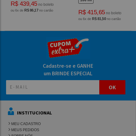
100 ml
R$ 439,45
no boleto
R$ 86,17
ou 6x de
no cartão
R$ 415,65
no boleto
R$ 81,50
ou 6x de
no cartão
Cadastre-se e GANHE
um BRINDE ESPECIAL
OK
INSTITUCIONAL
MEU CADASTRO
MEUS PEDIDOS