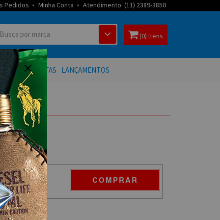
s Pedidos
Minha Conta
Atendimento: (11) 2389-3850
(0) Itens
 BANHO
OFERTAS
LANÇAMENTOS
COMPRAR