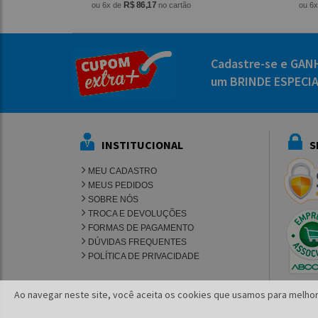
R$ 86,17
ou 6x de
no cartão
ou 6
Cadastre-se e GAN
um BRINDE ESPECI
INSTITUCIONAL
S
MEU CADASTRO
MEUS PEDIDOS
SOBRE NÓS
TROCA E DEVOLUÇÕES
FORMAS DE PAGAMENTO
DÚVIDAS FREQUENTES
POLÍTICA DE PRIVACIDADE
Ao navegar neste site, você aceita os cookies que usamos para melhor