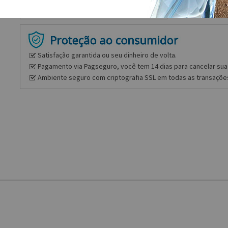
Satisfação garantida ou seu dinheiro de volta.
Pagamento via Pagseguro, você tem 14 dias para cancelar sua 
Ambiente seguro com criptografia SSL em todas as transaçõe