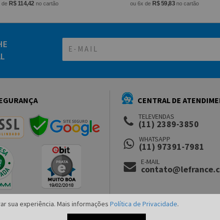
R$ 114,42
R$ 59,83
x de
no cartão
ou 6x de
no cartão
HE
AL
EGURANÇA
CENTRAL DE ATENDIM
TELEVENDAS
(11) 2389-3850
WHATSAPP
(11) 97391-7981
E-MAIL
contato@lefrance.
ar sua experiência. Mais informações
Política de Privacidade
.