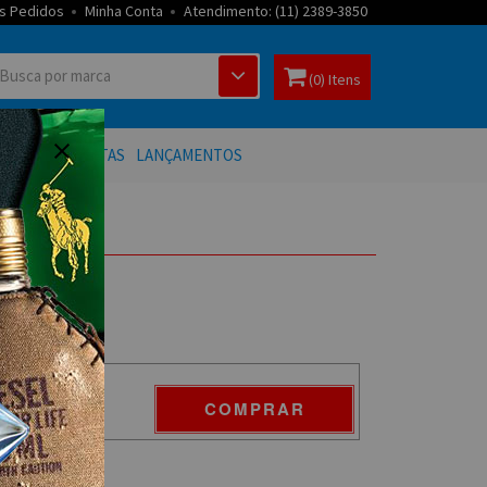
s Pedidos
Minha Conta
Atendimento: (11) 2389-3850
(0) Itens
 BANHO
OFERTAS
LANÇAMENTOS
COMPRAR