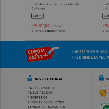
UDV Masculino Eau de Toilette - Ulric
UDV 
De Varens
Ulri
100 ml
100
R$ 92,80
R$
no boleto
R$ 18,20
ou 6x de
no cartão
ou 6
Cadastre-se e GAN
um BRINDE ESPECI
INSTITUCIONAL
S
MEU CADASTRO
MEUS PEDIDOS
SOBRE NÓS
TROCA E DEVOLUÇÕES
FORMAS DE PAGAMENTO