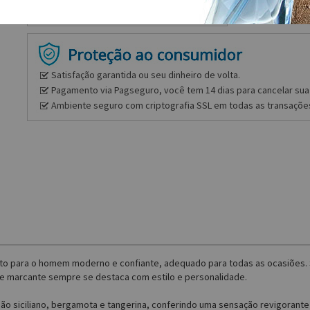
Satisfação garantida ou seu dinheiro de volta.
Pagamento via Pagseguro, você tem 14 dias para cancelar sua 
Ambiente seguro com criptografia SSL em todas as transaçõe
eito para o homem moderno e confiante, adequado para todas as ocasiões.
 e marcante sempre se destaca com estilo e personalidade.
imão siciliano, bergamota e tangerina, conferindo uma sensação revigorant