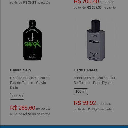
R$ 700,40
no boleto
R$ 39,83
ou 6x de
no cartão
R$ 137,33
ou 6x de
no cartão
Calvin Klein
Paris Elysees
CK One Shock Masculino
Hibernatus Masculino Eau
Eau de Toilette - Calvin
De Toilette - Paris Elysees
Klein
100 ml
100 ml
R$ 59,92
no boleto
R$ 285,60
no boleto
R$ 11,75
ou 6x de
no cartão
R$ 56,00
ou 6x de
no cartão