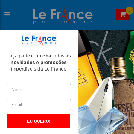
0
Faça parte e
receba
todas as
Home
>
Alfa Romeo
>
Perfumes Masculinos
novidades
e
promoções
Kit Alfa Romeo Black (Perfume 75 ml +
imperdíveis da Le France
After Shave Lotion 75 ml)
(2699)
EU QUERO!