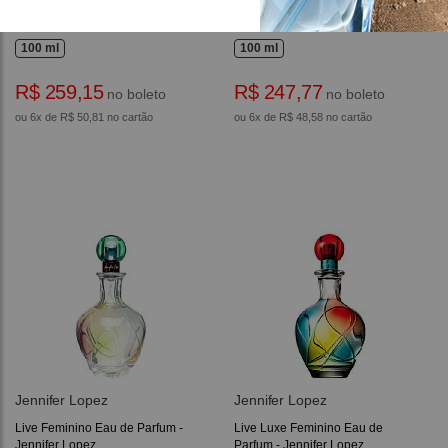
Glow Feminino Eau de Toilette -
Live Feminino Eau de Parfum -
Jennifer Lopez
Jennifer Lopez
100 ml
100 ml
R$ 259,15
R$ 247,77
no boleto
no boleto
ou 6x de R$ 50,81 no cartão
ou 6x de R$ 48,58 no cartão
Jennifer Lopez
Jennifer Lopez
Live Feminino Eau de Parfum -
Live Luxe Feminino Eau de
Jennifer Lopez
Parfum - Jennifer Lopez