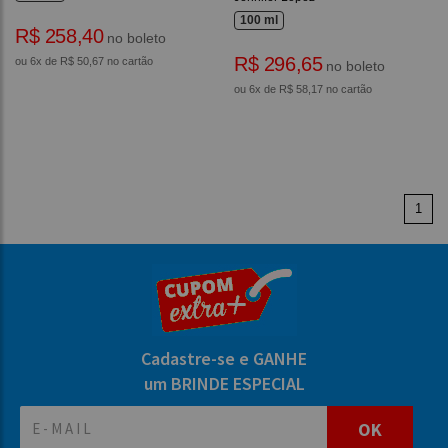
100 ml
R$ 258,40
no boleto
R$ 296,65
ou 6x de R$ 50,67 no cartão
no boleto
ou 6x de R$ 58,17 no cartão
1
Cadastre-se e GANHE
um BRINDE ESPECIAL
OK