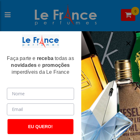
0
Faça parte e
receba
todas as
Home
>Jennifer Lopez
novidades
e
promoções
Jennifer Lopez
imperdíveis da Le France
EU QUERO!
Jennifer Lopez
Jennifer Lopez