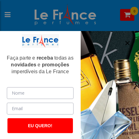
0
Faça parte e
receba
todas as
Home
>Paris Elysees
novidades
e
promoções
Paris Elysees
imperdíveis da Le France
EU QUERO!
Paris Elysees
Paris Elysees