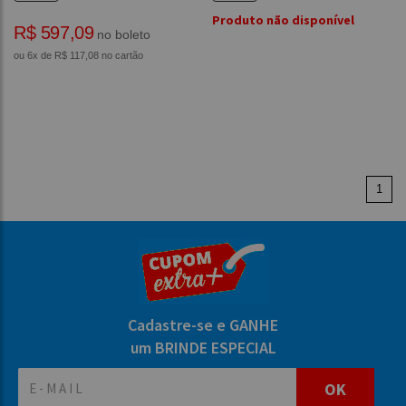
Produto não disponível
R$ 597,09
no boleto
ou 6x de R$ 117,08 no cartão
1
Cadastre-se e GANHE
um BRINDE ESPECIAL
OK