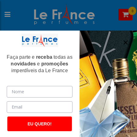
0
Faça parte e
receba
todas as
Home
>Narciso Rodriguez
novidades
e
promoções
Narciso Rodriguez
imperdíveis da Le France
EU QUERO!
Narciso Rodriguez
Narciso Rodriguez