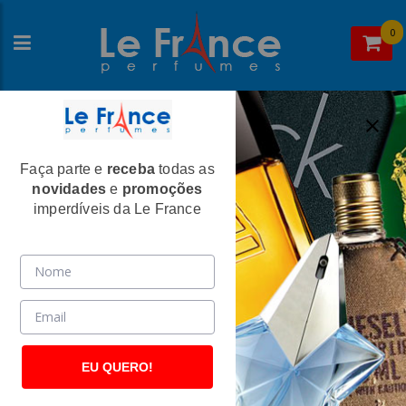
0
Faça parte e
receba
todas as
Home
>Jacques Saint Pres
novidades
e
promoções
Jacques Saint Pres
imperdíveis da Le France
EU QUERO!
Jacques Saint Pres