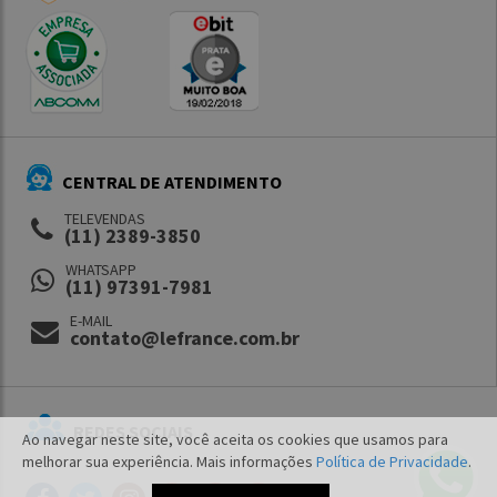
CENTRAL DE ATENDIMENTO
TELEVENDAS
(11) 2389-3850
WHATSAPP
(11) 97391-7981
E-MAIL
contato@lefrance.com.br
REDES SOCIAIS
Ao navegar neste site, você aceita os cookies que usamos para
melhorar sua experiência. Mais informações
Política de Privacidade
.