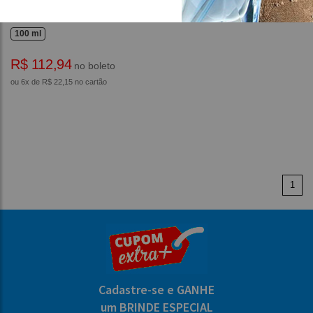
ISA Feminino Eau de Parfum -
Jacques Saint Pres
100 ml
R$ 112,94
no boleto
ou 6x de R$ 22,15 no cartão
1
Cadastre-se e GANHE
um BRINDE ESPECIAL