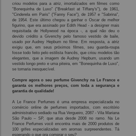
criou modelos para a atriz, imortalizados em filmes como
"Bonequinha de Luxo" ("Breakfast at Tiffany's"), de 1961,
"Cinderela em Paris" ("Fanny Face"), de 1957 e "Sabrina",
de 1954. Este último chegou a ganhar o Oscar de melhor
figurino, que era assinado por Edith Head - a designer mais
requisitada de Hollywood na época -, a qual não deu o
devido crédito a Givenchy pelo famoso vestido de baile,
usado por Audrey Hepburn no filme. Em resposta, a atriz
exigiu que, em seus próximos filmes, seu guarda-roupa
fosse todo feito pelo estilista francês, que criou modelos tão
elegantes, que a imagem de Audrey Hepburn, usando um
vestido longo preto e uma piteira, em "Bonequinha de Luxo",
se tornaria inesquecível.
Compre agora o seu perfume Givenchy na Le France e
garanta os melhores preços, com toda a segurança e
garantia de qualidade!
A Le France Perfumes é uma empresa especializada no
comércio online de perfumes importados, com escritório
administrativo sediado na Rua Vergueiro, 2087 - Vila Mariana
São Paulo – SP, que atua desde 2008 no ramo. Na Le
France Perfumes você encontra mais de 2000 produtos de
100 grifes especializadas em aromas surpreendentes. Tá
esperando o que pra comprar o seu?