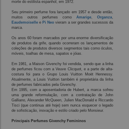
morte do estilista espanhol, em 1972.
Seu primeiro perfume fora lançado em 1957 e desde então,
muitos outros perfumes como
Amarige
,
Organza
,
Eaudemoiselle
e
Pi Neo
vieram a ser grandes sucessos da
marca.
Os anos 60 foram marcados por uma enorme diversificação
de produtos da grife, quando ocorreram os lançamentos de
coleções de produtos diversos segmentos tais como óculos,
móveis, toalhas de mesa, sapatos e jóias.
Em 1981, a Maison Givenchy foi vendida, sendo que a linha
de perfumes ficou com a Veuve Clicquot, e a parte de alta-
costura foi para o Grupo Louis Vuitton Moët Hennessy.
Atualmente, a Louis Vuitton também é proprietária da linha
de perfumes fabricados pela Givenchy.
Em 1995, com a aposentadoria de Hubert, a marca sofreu
uma grande reformulação, com a contratação de John
Galliano, Alexander McQueen, Julien MacDonald e Riccardo
Tisci (que continua até hoje) sem nunca esquecer o legado
de sofisticação, inovação e estilo criado pelo Monsieur.
Principais Perfumes Givenchy Femininos