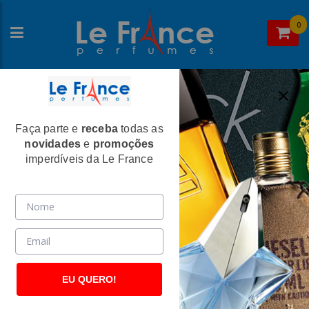
0
Faça parte e
receba
todas as
Home
>Givenchy
novidades
e
promoções
Givenchy
imperdíveis da Le France
EU QUERO!
Givenchy
Givenchy