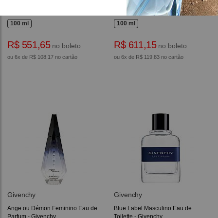
Amarige Feminino Eau de Toilette
Ange Ou Demon Le Secret Eau
- Givenchy
De Parfum - Perfume Feminino
100 ml
100 ml
R$ 551,65
R$ 611,15
no boleto
no boleto
ou 6x de R$ 108,17 no cartão
ou 6x de R$ 119,83 no cartão
Givenchy
Givenchy
Ange ou Démon Feminino Eau de
Blue Label Masculino Eau de
Parfum - Givenchy
Toilette - Givenchy