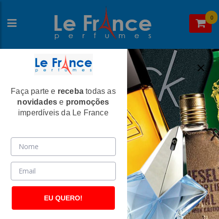
0
Faça parte e
receba
todas as
Home
> Perfumes Masculinos Chipre
novidades
e
promoções
Perfumes Masculinos Chipre
imperdíveis da Le France
EU QUERO!
Prada
Jacques Bogart