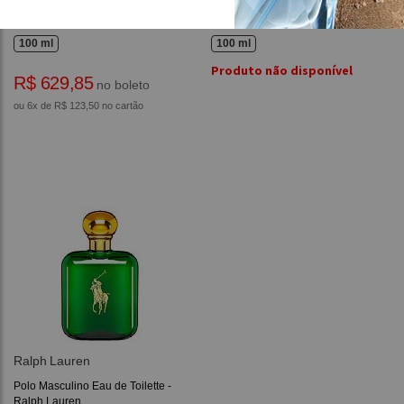
L'homme Prada Masculino Eau de
One Man Show Masculino Eau de
Toilette
Toilette - Jacques Bogart
100 ml
100 ml
Produto não disponível
R$ 629,85
no boleto
ou 6x de R$ 123,50 no cartão
Ralph Lauren
Polo Masculino Eau de Toilette -
Ralph Lauren