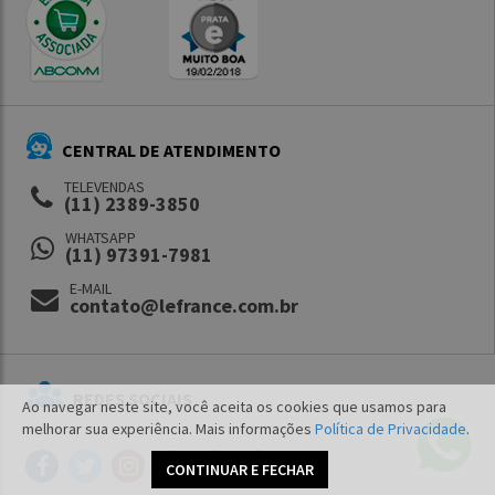
CENTRAL DE ATENDIMENTO
TELEVENDAS
(11) 2389-3850
WHATSAPP
(11) 97391-7981
E-MAIL
contato@lefrance.com.br
REDES SOCIAIS
Ao navegar neste site, você aceita os cookies que usamos para
melhorar sua experiência. Mais informações
Política de Privacidade
.
CONTINUAR E FECHAR