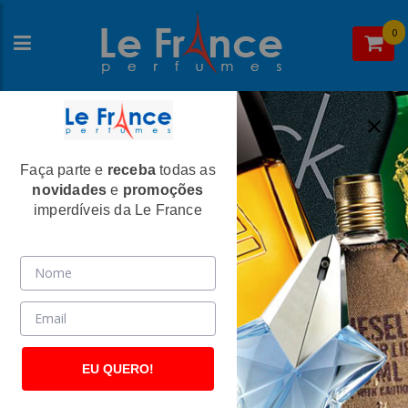
0
Faça parte e
receba
todas as
Home
> Perfumes Masculinos Aromático
novidades
e
promoções
Perfumes Masculinos Aromático
imperdíveis da Le France
EU QUERO!
Giorgio Armani
Gilles Cantuel