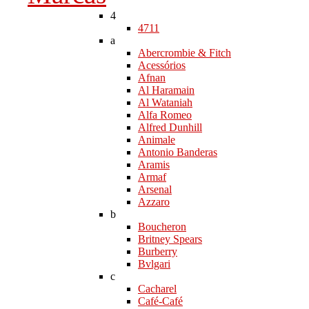
4
4711
a
Abercrombie & Fitch
Acessórios
Afnan
Al Haramain
Al Wataniah
Alfa Romeo
Alfred Dunhill
Animale
Antonio Banderas
Aramis
Armaf
Arsenal
Azzaro
b
Boucheron
Britney Spears
Burberry
Bvlgari
c
Cacharel
Café-Café