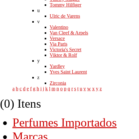
Tommy Hilfiger
u
Ulric de Varens
v
Valentino
Van Cleef & Arpels
Versace
Via Paris
Victoria's Secret
Viktor & Rolf
y
Yardley
Yves Saint Laurent
z
Zirconia
a
b
c
d
e
f
g
h
i
j
k
l
m
n
o
p
q
r
s
t
u
v
w
x
y
z
(0) Itens
Perfumes Importados
Marcas