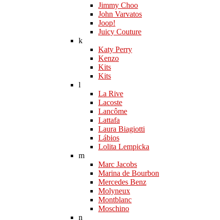
Jimmy Choo
John Varvatos
Joop!
Juicy Couture
k
Katy Perry
Kenzo
Kits
Kits
l
La Rive
Lacoste
Lancôme
Lattafa
Laura Biagiotti
Lábios
Lolita Lempicka
m
Marc Jacobs
Marina de Bourbon
Mercedes Benz
Molyneux
Montblanc
Moschino
n