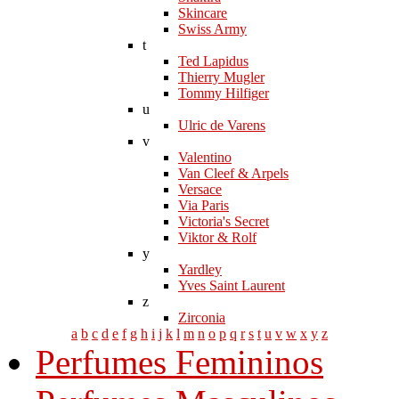
Skincare
Swiss Army
t
Ted Lapidus
Thierry Mugler
Tommy Hilfiger
u
Ulric de Varens
v
Valentino
Van Cleef & Arpels
Versace
Via Paris
Victoria's Secret
Viktor & Rolf
y
Yardley
Yves Saint Laurent
z
Zirconia
a
b
c
d
e
f
g
h
i
j
k
l
m
n
o
p
q
r
s
t
u
v
w
x
y
z
Perfumes Femininos