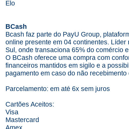
Elo
l
BCash
Bcash faz parte do PayU Group, platafo
online presente em 04 continentes. Líder
Sul, onde transaciona 65% do comércio e
m
O BCash oferece uma compra com confor
financeiros mantidos em sigilo e a possib
pagamento em caso do não recebimento 
n
Parcelamento: em até 6x sem juros
Cartões Aceitos:
o
Visa
Mastercard
Amex
p