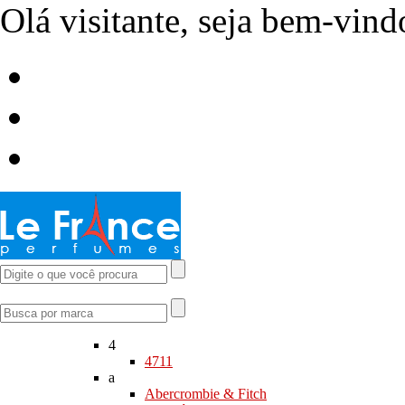
Olá visitante, seja bem-vin
Meus Pedidos
|
Minha Conta
|
Atendimento: (11) 2389-3850
4
4711
a
Abercrombie & Fitch