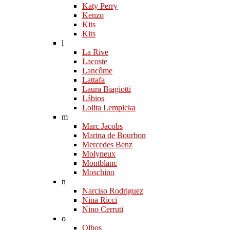
Katy Perry
Kenzo
Kits
Kits
l
La Rive
Lacoste
Lancôme
Lattafa
Laura Biagiotti
Lábios
Lolita Lempicka
m
Marc Jacobs
Marina de Bourbon
Mercedes Benz
Molyneux
Montblanc
Moschino
n
Narciso Rodriguez
Nina Ricci
Nino Cerruti
o
Olhos