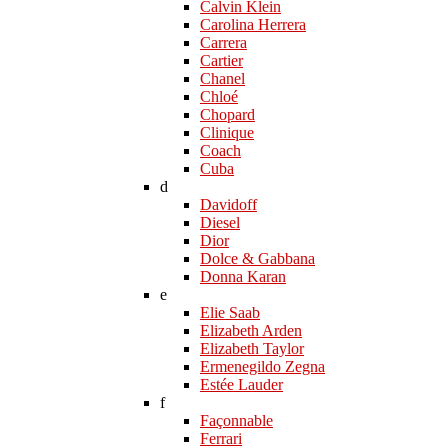
Calvin Klein
Carolina Herrera
Carrera
Cartier
Chanel
Chloé
Chopard
Clinique
Coach
Cuba
d
Davidoff
Diesel
Dior
Dolce & Gabbana
Donna Karan
e
Elie Saab
Elizabeth Arden
Elizabeth Taylor
Ermenegildo Zegna
Estée Lauder
f
Façonnable
Ferrari