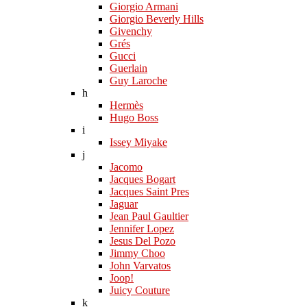
Giorgio Armani
Giorgio Beverly Hills
Givenchy
Grés
Gucci
Guerlain
Guy Laroche
h
Hermès
Hugo Boss
i
Issey Miyake
j
Jacomo
Jacques Bogart
Jacques Saint Pres
Jaguar
Jean Paul Gaultier
Jennifer Lopez
Jesus Del Pozo
Jimmy Choo
John Varvatos
Joop!
Juicy Couture
k