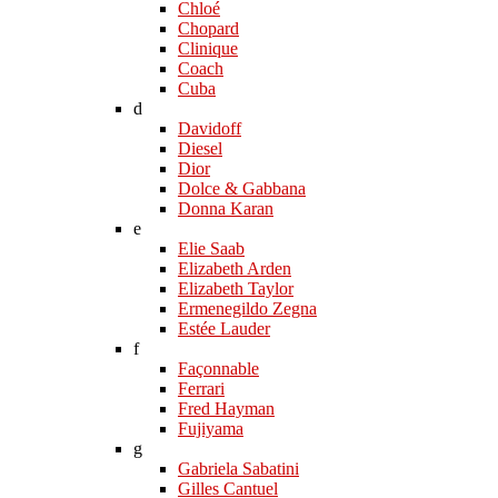
Chloé
Chopard
Clinique
Coach
Cuba
d
Davidoff
Diesel
Dior
Dolce & Gabbana
Donna Karan
e
Elie Saab
Elizabeth Arden
Elizabeth Taylor
Ermenegildo Zegna
Estée Lauder
f
Façonnable
Ferrari
Fred Hayman
Fujiyama
g
Gabriela Sabatini
Gilles Cantuel