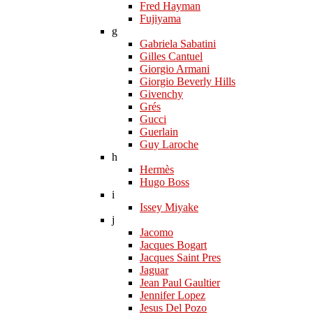
Fred Hayman
Fujiyama
g
Gabriela Sabatini
Gilles Cantuel
Giorgio Armani
Giorgio Beverly Hills
Givenchy
Grés
Gucci
Guerlain
Guy Laroche
h
Hermès
Hugo Boss
i
Issey Miyake
j
Jacomo
Jacques Bogart
Jacques Saint Pres
Jaguar
Jean Paul Gaultier
Jennifer Lopez
Jesus Del Pozo