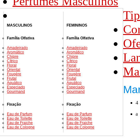
Perfumes Masculinos
Tip
Co
MASCULINOS
FEMININOS
Família Olfativa
Família Olfativa
Ofe
Amadeirado
Amadeirado
Aromático
Aromático
La
Chipre
Chipre
Cítrico
Cítrico
Floral
Floral
Mai
Oriental
Oriental
Fougère
Fougère
Frutal
Frutal
Aquático
Aquático
Ma
Especiado
Especiado
Gourmand
Gourmand
4
Fixação
Fixação
a
Eau de Parfum
Eau de Parfum
Eau de Toilette
Eau de Toilette
Eau de Fraiche
Eau de Fraiche
Eau de Cologne
Eau de Cologne