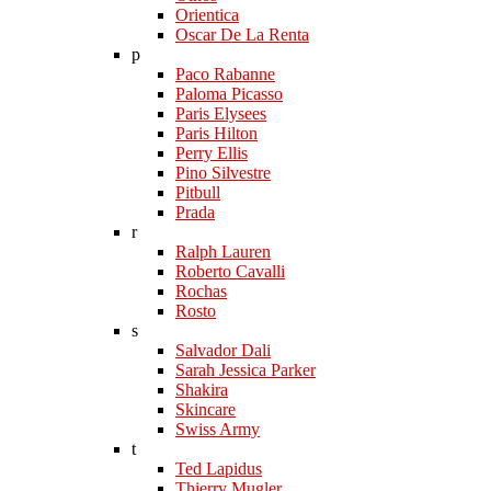
Orientica
Oscar De La Renta
p
Paco Rabanne
Paloma Picasso
Paris Elysees
Paris Hilton
Perry Ellis
Pino Silvestre
Pitbull
Prada
r
Ralph Lauren
Roberto Cavalli
Rochas
Rosto
s
Salvador Dali
Sarah Jessica Parker
Shakira
Skincare
Swiss Army
t
Ted Lapidus
Thierry Mugler