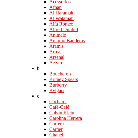
Acessórios
Afnan
Al Haramain
Al Wataniah
Alfa Romeo
Alfred Dunhill
Animale
Antonio Banderas
Aramis
Armaf
Arsenal
Azzaro
b
Boucheron
Britney Spears
Burberry
Bvlgari
c
Cacharel
Café-Café
Calvin Klein
Carolina Herrera
Carrera
Cartier
Chanel