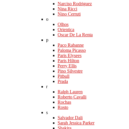
Narciso Rodriguez
Nina Ricci
Nino Cerruti
o
Olhos
Orientica
Oscar De La Renta
p
Paco Rabanne
Paloma Picasso
Paris Elysees
Paris Hilton
Perry Ellis
Pino Silvestre
Pitbull
Prada
r
Ralph Lauren
Roberto Cavalli
Rochas
Rosto
s
Salvador Dali
Sarah Jessica Parker
Shakira