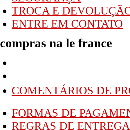
v
TROCA E DEVOLUÇÃ
ENTRE EM CONTATO
compras na le france
y
z
Meu Cadastro
Histórico de Pedidos
COMENTÁRIOS DE P
FORMAS DE PAGAME
REGRAS DE ENTREGA