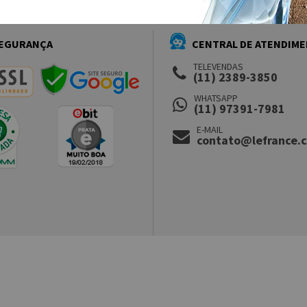
EGURANÇA
CENTRAL DE ATENDIM
TELEVENDAS
(11) 2389-3850
WHATSAPP
(11) 97391-7981
E-MAIL
contato@lefrance.