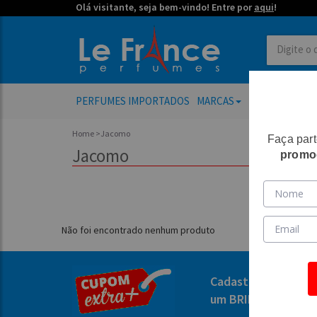
Olá visitante, seja bem-vindo! Entre por
aqui
!
PERFUMES IMPORTADOS
MARCAS
PERFUMES FE
Home
>Jacomo
Faça par
Jacomo
promo
Não foi encontrado nenhum produto
Cadastre-se e GAN
um BRINDE ESPECI