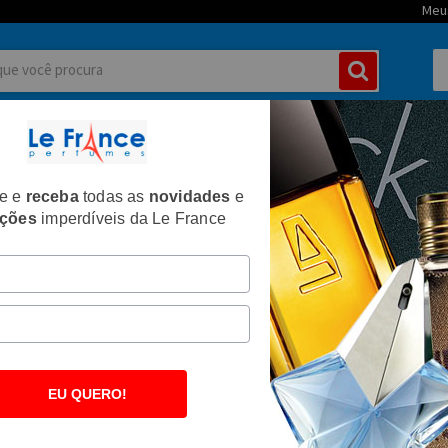
Meu
MININOS
PERFUMES MASCULINOS
TIPOS DE PERFUMES
CORPO E
te e
receba
todas as
novidades
e
ções
imperdíveis da Le France
EU QUERO!
HE
AL