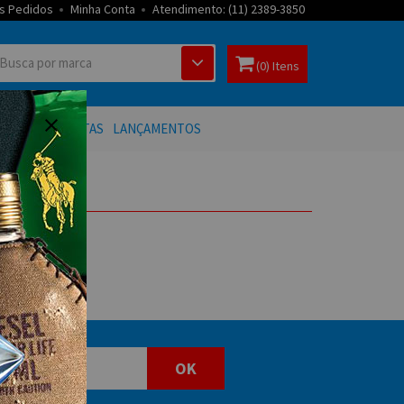
s Pedidos
Minha Conta
Atendimento: (11) 2389-3850
(0) Itens
 BANHO
OFERTAS
LANÇAMENTOS
OK