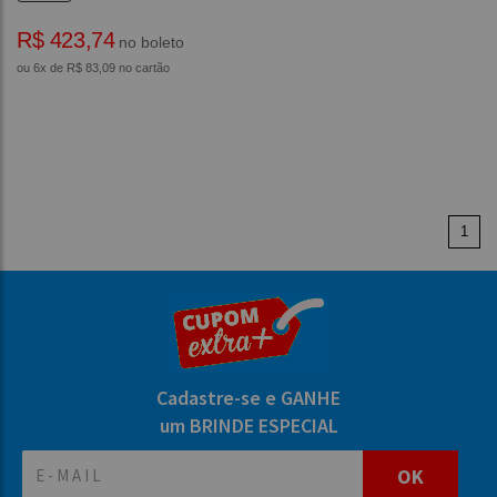
R$ 423,74
no boleto
ou 6x de R$ 83,09 no cartão
1
Cadastre-se e GANHE
um BRINDE ESPECIAL
OK