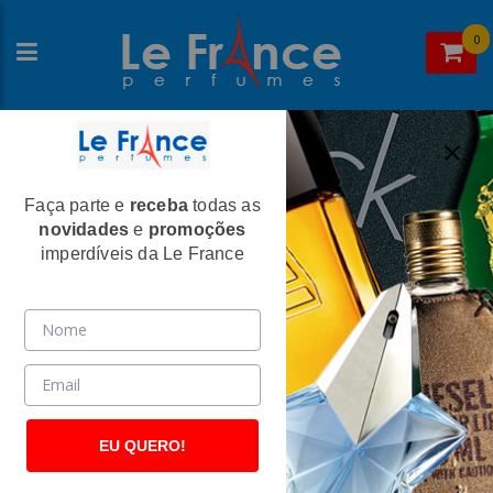
0
Faça parte e
receba
todas as
Home
>Nina Ricci
novidades
e
promoções
Nina Ricci
imperdíveis da Le France
EU QUERO!
Nina Ricci
Nina Ricci