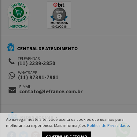
CENTRAL DE ATENDIMENTO
TELEVENDAS
(11) 2389-3850
WHATSAPP
(11) 97391-7981
E-MAIL
contato@lefrance.com.br
REDES SOCIAIS
Ao navegar neste site, você aceita os cookies que usamos para
melhorar sua experiência. Mais informações
Política de Privacidade
.
CONTINUAR E FECHAR