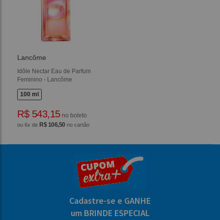
Lancôme
Idôle Nectar Eau de Parfum
Feminino - Lancôme
100 ml
R$ 543,15
no boleto
R$ 106,50
ou 6x de
no cartão
Cadastre-se e GANHE
um BRINDE ESPECIAL