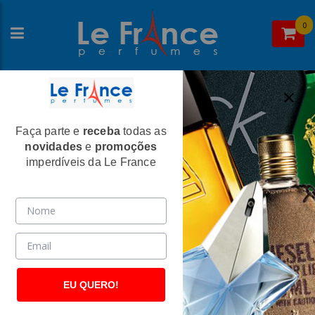
0
Faça parte e
receba
todas as
Home
>
Antonio Banderas
>
Perfumes Femininos
novidades
e
promoções
Blue Seduction Feminino Eau de
imperdíveis da Le France
Toilette - Antonio Banderas
(2170)
EU QUERO!