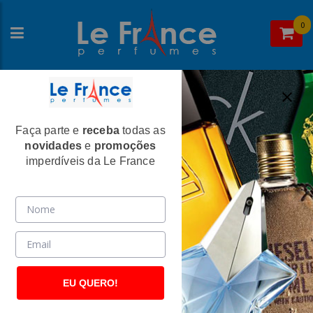
0
Faça parte e
receba
todas as
Home
>
Antonio Banderas
>
Perfumes Masculinos
novidades
e
promoções
King Of Seduction Absolute Masculino
imperdíveis da Le France
Eau de Toilette - Antonio Banderas
(2606)
EU QUERO!