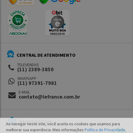
CENTRAL DE ATENDIMENTO
TELEVENDAS
(11) 2389-3850
WHATSAPP
(11) 97391-7981
E-MAIL
contato@lefrance.com.br
REDES SOCIAIS
Ao navegar neste site, você aceita os cookies que usamos para
melhorar sua experiência. Mais informações
Política de Privacidade
.