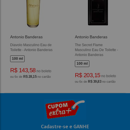
Antonio Banderas
Antonio Banderas
Diavolo Masculino Eau de
The Secret Flame
Toilette - Antonio Banderas
Masculino Eau De Toilette -
Antonio Banderas
100 ml
100 ml
R$ 143,58
no boleto
R$ 203,15
no boleto
R$ 28,15
ou 6x de
no cartão
R$ 39,83
ou 6x de
no cartão
Cadastre-se e GANHE