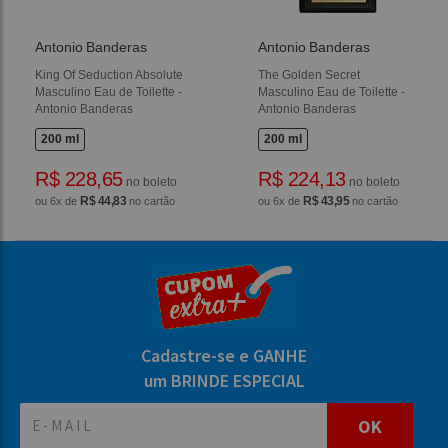
Antonio Banderas
Antonio Banderas
King Of Seduction Absolute
The Golden Secret
Masculino Eau de Toilette -
Masculino Eau de Toilette -
Antonio Banderas
Antonio Banderas
200 ml
200 ml
R$ 228,65
R$ 224,13
no boleto
no boleto
R$ 44,83
R$ 43,95
ou 6x de
no cartão
ou 6x de
no cartão
Cadastre-se e GANHE
um BRINDE ESPECIAL
OK