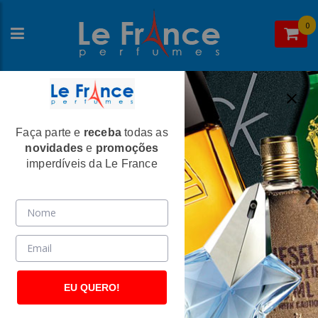
0
Faça parte e
receba
todas as
Home
>
Antonio Banderas
>
Perfumes Masculinos
novidades
e
promoções
Power Of Seduction Masculino Eau de
imperdíveis da Le France
Toilette - Antonio Banderas
(2607)
EU QUERO!