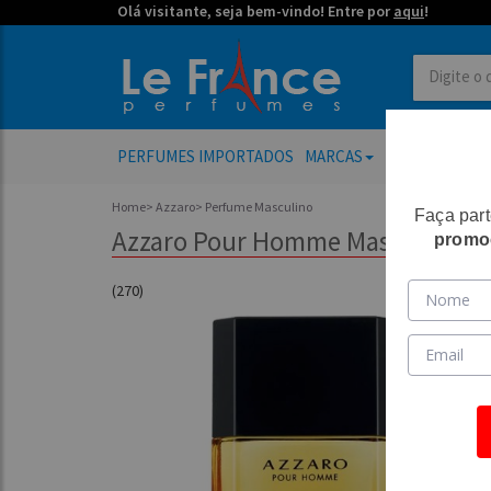
Olá visitante, seja bem-vindo! Entre por
aqui
!
PERFUMES IMPORTADOS
MARCAS
PERFUMES FE
Home
>
Azzaro
>
Perfume Masculino
Faça par
Azzaro Pour Homme Masculino Eau
promo
(270)