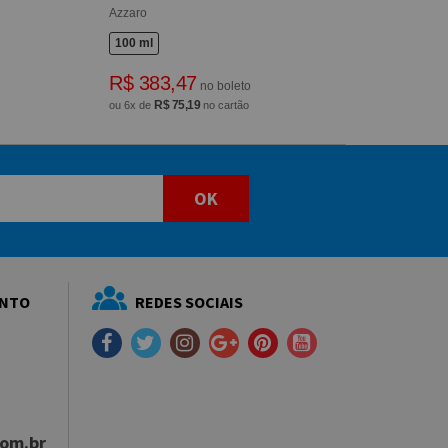
Azzaro
100 ml
R$ 383,47
no boleto
R$ 75,19
ou 6x de
no cartão
OK
ENTO
REDES SOCIAIS
com.br