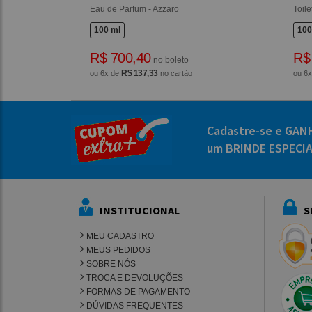
Eau de Parfum - Azzaro
Toile
100 ml
100
R$ 700,40
R$
no boleto
R$ 137,33
ou 6x de
no cartão
ou 6
Cadastre-se e GAN
um BRINDE ESPECI
INSTITUCIONAL
S
MEU CADASTRO
MEUS PEDIDOS
SOBRE NÓS
TROCA E DEVOLUÇÕES
FORMAS DE PAGAMENTO
DÚVIDAS FREQUENTES