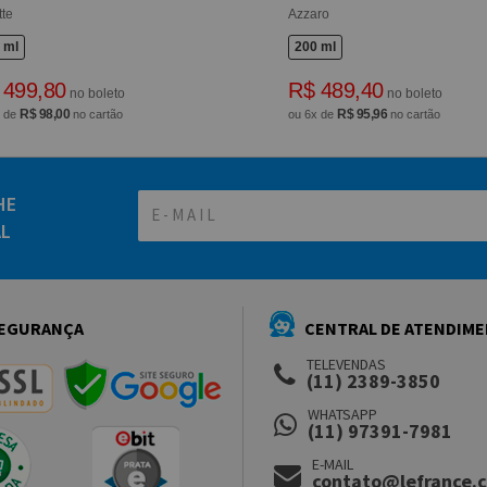
tte
Azzaro
 ml
200 ml
 499,80
R$ 489,40
no boleto
no boleto
R$ 98,00
R$ 95,96
x de
no cartão
ou 6x de
no cartão
HE
AL
EGURANÇA
CENTRAL DE ATENDIM
TELEVENDAS
(11) 2389-3850
WHATSAPP
(11) 97391-7981
E-MAIL
contato@lefrance.