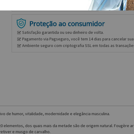
Satisfação garantida ou seu dinheiro de volta.
Pagamento via Pagseguro, você tem 14 dias para cancelar sua 
Ambiente seguro com criptografia SSL em todas as transaçõe
ivo de humor, vitalidade, modernidade e elegância masculina.
20 elementos, dos quais mais da metade são de origem natural. Fougère aro
etiver e musgo de carvalho.