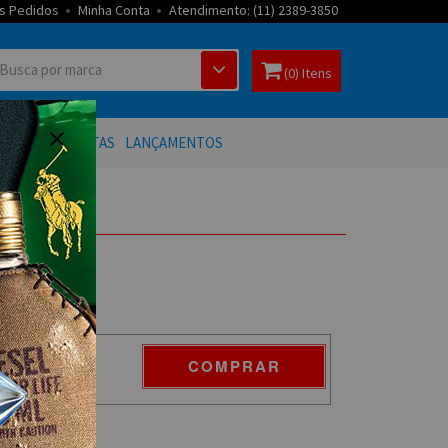
s Pedidos
Minha Conta
Atendimento: (11) 2389-3850
(0) Itens
 BANHO
OFERTAS
LANÇAMENTOS
COMPRAR