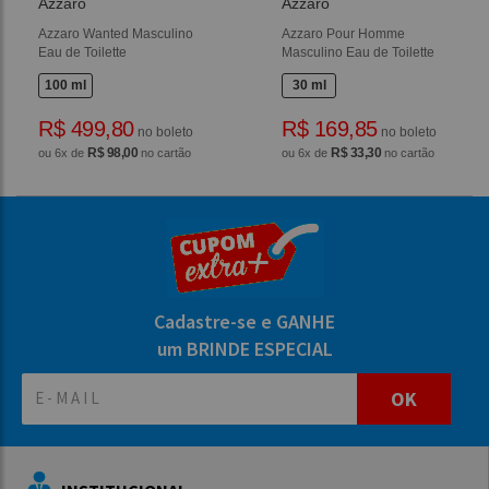
Azzaro
Azzaro
Azzaro Wanted Masculino
Azzaro Pour Homme
Eau de Toilette
Masculino Eau de Toilette
100 ml
30 ml
R$ 499,80
R$ 169,85
no boleto
no boleto
R$ 98,00
R$ 33,30
ou 6x de
no cartão
ou 6x de
no cartão
Cadastre-se e GANHE
um BRINDE ESPECIAL
OK