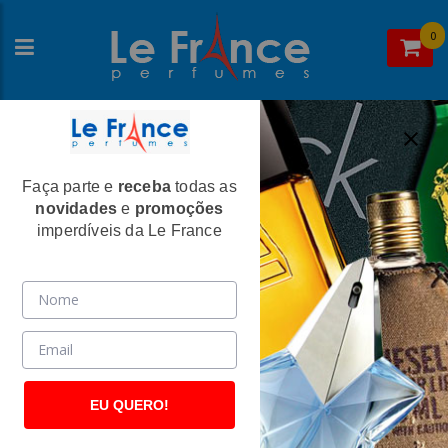
0
Faça parte e
receba
todas as
Home
>
Azzaro
>
Perfume Masculino
novidades
e
promoções
Chrome Masculino Eau de Toilette -
imperdíveis da Le France
Azzaro
(19)
EU QUERO!