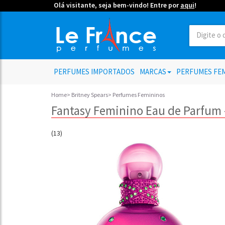
Olá visitante, seja bem-vindo! Entre por
aqui
!
PERFUMES IMPORTADOS
MARCAS
PERFUMES FE
Faça par
Home
>
Britney Spears
>
Perfumes Femininos
promo
Fantasy Feminino Eau de Parfum 
(13)