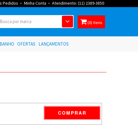
s Pedidos
Minha Conta
Atendimento: (11) 2389-3850
(0) Itens
 BANHO
OFERTAS
LANÇAMENTOS
COMPRAR