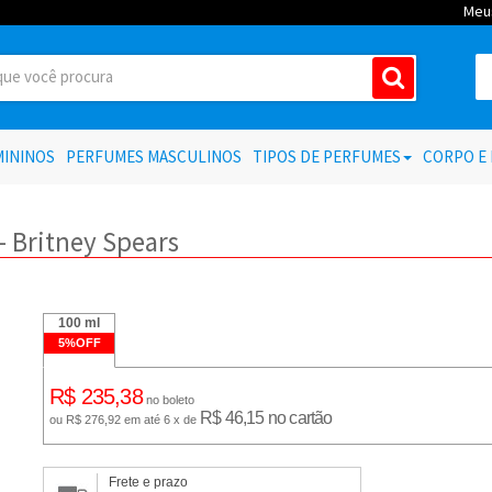
Meu
MININOS
PERFUMES MASCULINOS
TIPOS DE PERFUMES
CORPO E
te e
receba
todas as
novidades
e
ções
imperdíveis da Le France
- Britney Spears
100 ml
5%OFF
R$ 235,38
no boleto
EU QUERO!
R$ 46,15 no cartão
ou R$ 276,92 em até 6 x de
Frete e prazo