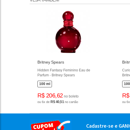
Britney Spears
Brit
Hidden Fantasy Feminino Eau de
Curi
Parfum - Britney Spears
Brit
100 ml
100
R$ 206,62
R$
no boleto
R$ 40,51
ou 6x de
no cartão
ou 6
Cadastre-se e GAN