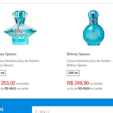
ney Spears
Britney Spears
ous Feminino Eau de Parfum -
Circus Feminino Eau de Parfum -
ney Spears
Britney Spears
 ml
100 ml
 253,02
R$ 249,90
no boleto
no boleto
R$ 49,61
R$ 49,00
x de
no cartão
ou 6x de
no cartão
HE