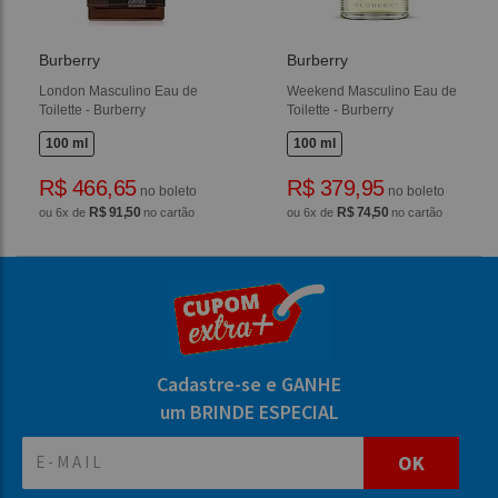
Burberry
Burberry
London Masculino Eau de
Weekend Masculino Eau de
Toilette - Burberry
Toilette - Burberry
100 ml
100 ml
R$ 466,65
R$ 379,95
no boleto
no boleto
R$ 91,50
R$ 74,50
ou 6x de
no cartão
ou 6x de
no cartão
Cadastre-se e GANHE
um BRINDE ESPECIAL
OK