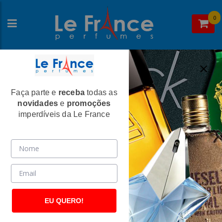
0
Faça parte e
receba
todas as
Home
>
Burberry
>
Perfumes Masculinos
novidades
e
promoções
Touch Masculino Eau de Toilette -
imperdíveis da Le France
Burberry
(738)
EU QUERO!