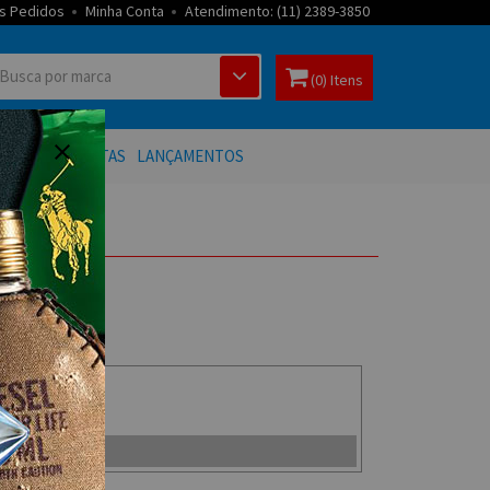
s Pedidos
Minha Conta
Atendimento: (11) 2389-3850
(0) Itens
 BANHO
OFERTAS
LANÇAMENTOS