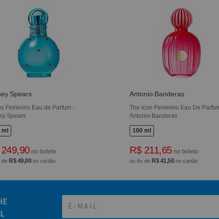
ney Spears
Antonio Banderas
us Feminino Eau de Parfum -
The Icon Feminino Eau De Parfum
ney Spears
Antonio Banderas
 ml
100 ml
 249,90
R$ 211,65
no boleto
no boleto
R$ 49,00
R$ 41,50
x de
no cartão
ou 6x de
no cartão
HE
AL