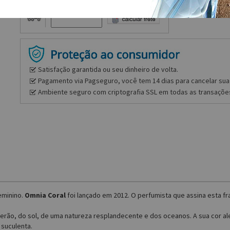
Frete e prazo
Satisfação garantida ou seu dinheiro de volta.
Pagamento via Pagseguro, você tem 14 dias para cancelar sua 
Ambiente seguro com criptografia SSL em todas as transaçõe
eminino.
Omnia Coral
foi lançado em 2012. O perfumista que assina esta fra
rão, do sol, de uma natureza resplandecente e dos oceanos. A sua cor aleg
 suculenta.