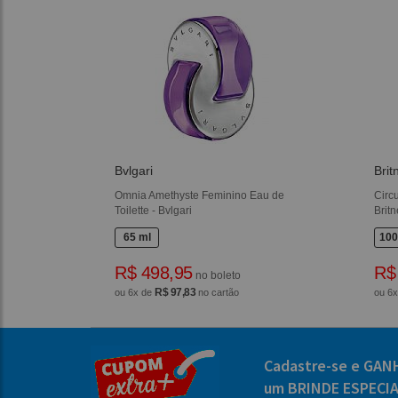
Bvlgari
Brit
Omnia Amethyste Feminino Eau de
Circ
Toilette - Bvlgari
Brit
65 ml
100
R$ 498,95
R$
no boleto
R$ 97,83
ou 6x de
no cartão
ou 6
Cadastre-se e GAN
um BRINDE ESPECI