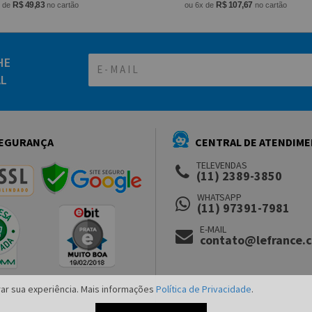
R$ 49,83
R$ 107,67
x de
no cartão
ou 6x de
no cartão
HE
AL
EGURANÇA
CENTRAL DE ATENDIM
TELEVENDAS
(11) 2389-3850
WHATSAPP
(11) 97391-7981
E-MAIL
contato@lefrance.
ar sua experiência. Mais informações
Política de Privacidade
.