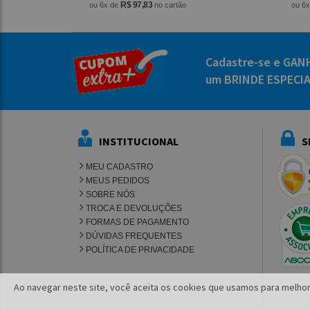
R$ 97,83
ou 6x de
no cartão
ou 6
Cadastre-se e GAN
um BRINDE ESPECI
INSTITUCIONAL
S
MEU CADASTRO
MEUS PEDIDOS
SOBRE NÓS
TROCA E DEVOLUÇÕES
FORMAS DE PAGAMENTO
DÚVIDAS FREQUENTES
POLÍTICA DE PRIVACIDADE
Ao navegar neste site, você aceita os cookies que usamos para melhor