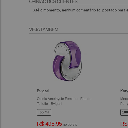
OPINIÃO DOS CLIENTES
Até o momento, nenhum comentário foi postado para e
VEJA TAMBÉM
Bvlgari
Katy
Omnia Amethyste Feminino Eau de
Meow
Toilette - Bvlgari
Perr
65 ml
100
R$ 498,95
R$
no boleto