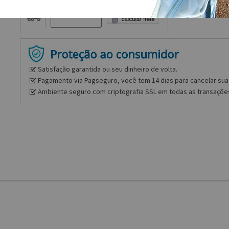
Frete e prazo
Satisfação garantida ou seu dinheiro de volta.
Pagamento via Pagseguro, você tem 14 dias para cancelar sua 
Ambiente seguro com criptografia SSL em todas as transaçõe