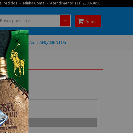
s Pedidos
Minha Conta
Atendimento: (11) 2389-3850
(0) Itens
 BANHO
OFERTAS
LANÇAMENTOS