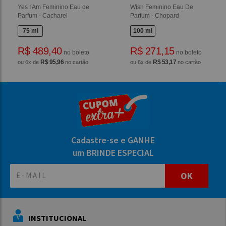
Yes I Am Feminino Eau de
Wish Feminino Eau De
Parfum - Cacharel
Parfum - Chopard
75 ml
100 ml
R$ 489,40
R$ 271,15
no boleto
no boleto
R$ 95,96
R$ 53,17
ou 6x de
no cartão
ou 6x de
no cartão
Cadastre-se e GANHE
um BRINDE ESPECIAL
OK
INSTITUCIONAL