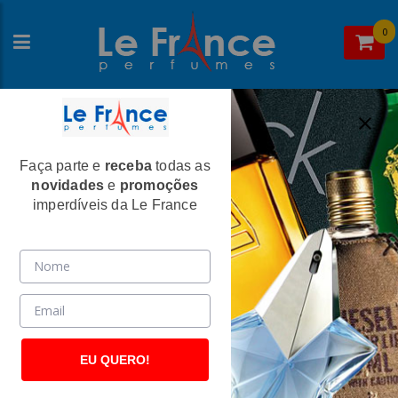
0
Faça parte e
receba
todas as
Home
>
Cacharel
>
Perfumes Femininos
novidades
e
promoções
Amor Amor Feminino Eau de Toilette -
imperdíveis da Le France
Cacharel
(595)
EU QUERO!