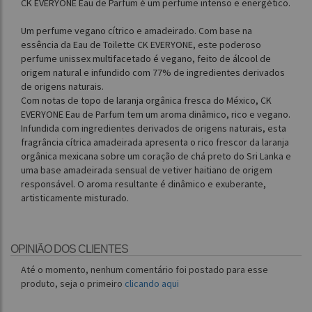
CK EVERYONE Eau de Parfum é um perfume intenso e energético.
Um perfume vegano cítrico e amadeirado. Com base na
essência da Eau de Toilette CK EVERYONE, este poderoso
perfume unissex multifacetado é vegano, feito de álcool de
origem natural e infundido com 77% de ingredientes derivados
de origens naturais.
Com notas de topo de laranja orgânica fresca do México, CK
EVERYONE Eau de Parfum tem um aroma dinâmico, rico e vegano.
Infundida com ingredientes derivados de origens naturais, esta
fragrância cítrica amadeirada apresenta o rico frescor da laranja
orgânica mexicana sobre um coração de chá preto do Sri Lanka e
uma base amadeirada sensual de vetiver haitiano de origem
responsável. O aroma resultante é dinâmico e exuberante,
artisticamente misturado.
OPINIÃO DOS CLIENTES
Até o momento, nenhum comentário foi postado para esse
produto, seja o primeiro
clicando aqui