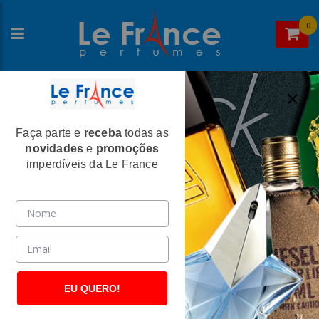
0
Faça parte e
receba
todas as
Home
>
Calvin Klein
>
Perfumes Unissex
novidades
e
promoções
CK Everyone Unissex Eau De Toilette -
imperdíveis da Le France
Calvin Klein
(2621)
EU QUERO!