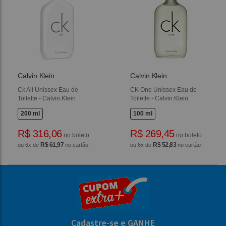
Calvin Klein
Calvin Klein
Ck All Unissex Eau de
CK One Unissex Eau de
Toilette - Calvin Klein
Toilette - Calvin Klein
200 ml
100 ml
R$ 316,06
R$ 269,45
no boleto
no boleto
R$ 61,97
R$ 52,83
ou 6x de
no cartão
ou 6x de
no cartão
Cadastre-se e GANHE