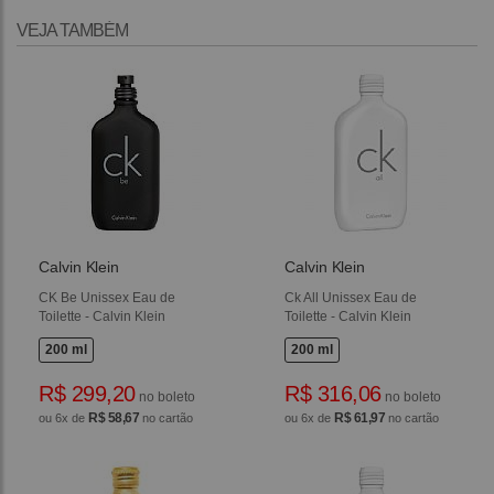
VEJA TAMBÉM
Calvin Klein
Calvin Klein
CK Be Unissex Eau de
Ck All Unissex Eau de
Toilette - Calvin Klein
Toilette - Calvin Klein
200 ml
200 ml
R$ 299,20
R$ 316,06
no boleto
no boleto
R$ 58,67
R$ 61,97
ou 6x de
no cartão
ou 6x de
no cartão