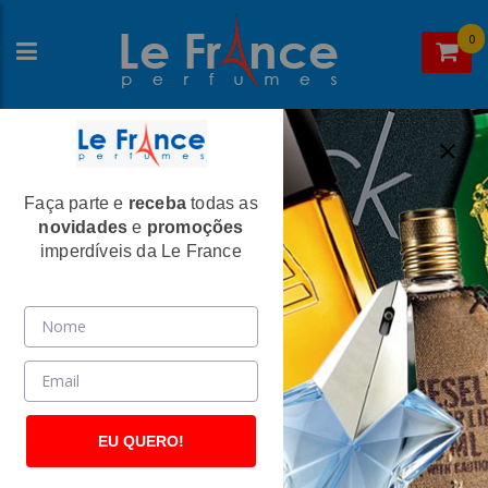
0
Faça parte e
receba
todas as
Home
>
Calvin Klein
>
Perfumes Unissex
novidades
e
promoções
CK Everyone Unissex Eau De Toilette -
imperdíveis da Le France
Calvin Klein
(2621)
EU QUERO!