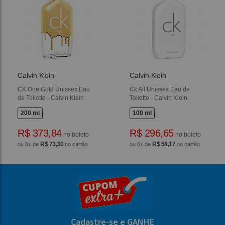
Calvin Klein
Calvin Klein
CK One Gold Unissex Eau
Ck All Unissex Eau de
de Toilette - Calvin Klein
Toilette - Calvin Klein
200 ml
100 ml
R$ 373,84
R$ 296,65
no boleto
no boleto
R$ 73,30
R$ 58,17
ou 6x de
no cartão
ou 6x de
no cartão
Cadastre-se e GANHE