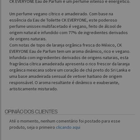
CK EVERYONE Eau de Parfum é um perfume intenso e energético.
Um perfume vegano cítrico e amadeirado. Com base na
essência da Eau de Toilette CK EVERYONE, este poderoso
perfume unissex multifacetado é vegano, feito de álcool de
origem natural e infundido com 77% de ingredientes derivados
de origens naturais.
Com notas de topo de laranja orgânica fresca do México, CK
EVERYONE Eau de Parfum tem um aroma dinâmico, rico e vegano.
Infundida com ingredientes derivados de origens naturais, esta
fragrância cítrica amadeirada apresenta o rico frescor da laranja
orgânica mexicana sobre um coração de chá preto do Sri Lanka e
uma base amadeirada sensual de vetiver haitiano de origem
responsável. O aroma resultante é dinâmico e exuberante,
artisticamente misturado.
OPINIÃO DOS CLIENTES
Até o momento, nenhum comentário foi postado para esse
produto, seja o primeiro
clicando aqui