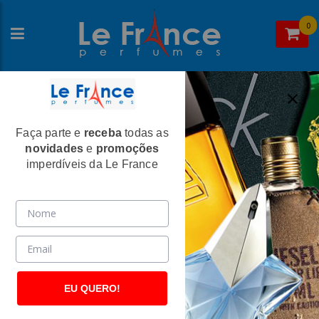
0
Faça parte e
receba
todas as
Home
>
Calvin Klein
>
Perfumes Femininos
novidades
e
promoções
Downtown Feminino Eau de Parfum -
imperdíveis da Le France
Calvin Klein
(2014)
EU QUERO!