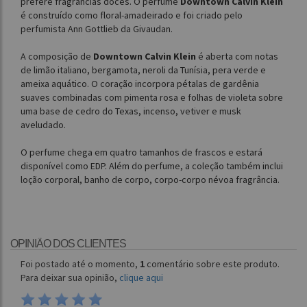
prefere fragrâncias doces. O perfume
Downtown Calvin Klein
é construído como floral-amadeirado e foi criado pelo
perfumista Ann Gottlieb da Givaudan.
A composição de
Downtown Calvin Klein
é aberta com notas
de limão italiano, bergamota, neroli da Tunísia, pera verde e
ameixa aquático. O coração incorpora pétalas de gardênia
suaves combinadas com pimenta rosa e folhas de violeta sobre
uma base de cedro do Texas, incenso, vetiver e musk
aveludado.
O perfume chega em quatro tamanhos de frascos e estará
disponível como EDP. Além do perfume, a coleção também inclui
loção corporal, banho de corpo, corpo-corpo névoa fragrância.
OPINIÃO DOS CLIENTES
Foi postado até o momento,
1
comentário sobre este produto.
Para deixar sua opinião,
clique aqui