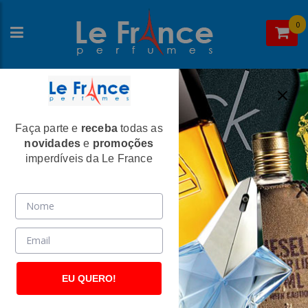
0
Faça parte e
receba
todas as
Home
>
Calvin Klein
>
Perfumes Femininos
novidades
e
promoções
Euphoria Pure Gold Feminino Eau de
imperdíveis da Le France
Parfum - Calvin Klein
(2445)
EU QUERO!