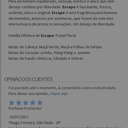
Para um homem equilibrado, sensual, exótico e único que tem
desejo contínuo por liberdade.
Escape
é fascinante, fresco,
ardente, único e original.
Escape
é uma fragrância para homens
destemidos, ansiosos por aventuras, que fazem da vida uma
eterna busca de prazer e sensações. Um desejo de liberdade.
Família Olfativa de
Escape
: Frutal Floral
Notas de Cabeça: Maçã Verde, Maçã e Folhas de bétula.
Notas de Coração: Lichée, Ylang-Ylang e Jasmim.
Notas de Fundo: Almíscar, Sândalo e Vetiver.
OPINIÃO DOS CLIENTES
Foi postado até o momento,
1
comentário sobre este produto.
Para deixar sua opinião,
clique aqui
Perfume Preferido!
10/07/2017
Thiago Ferreira, São Paulo - SP