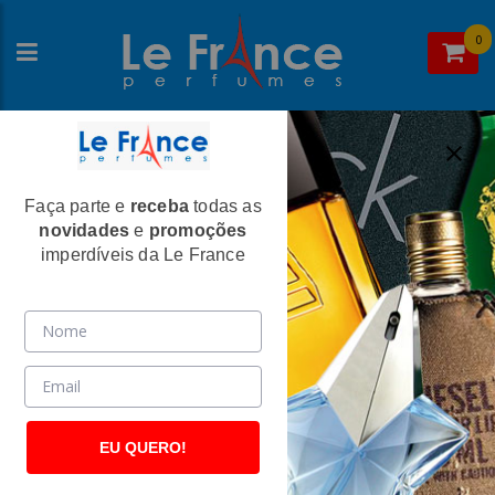
0
Faça parte e
receba
todas as
Home
>
Calvin Klein
>
Perfumes Masculinos
novidades
e
promoções
Escape Masculino Eau de Toilette -
imperdíveis da Le France
Calvin Klein
(366)
EU QUERO!