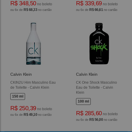
R$ 348,50
R$ 339,69
no boleto
no boleto
R$ 68,33
R$ 66,61
ou 6x de
no cartão
ou 6x de
no cartão
Calvin Klein
Calvin Klein
CKIN2U Him Masculino Eau
CK One Shock Masculino
de Toilette - Calvin Klein
Eau de Toilette - Calvin
Klein
150 ml
100 ml
R$ 250,39
no boleto
R$ 285,60
no boleto
R$ 49,10
ou 6x de
no cartão
R$ 56,00
ou 6x de
no cartão