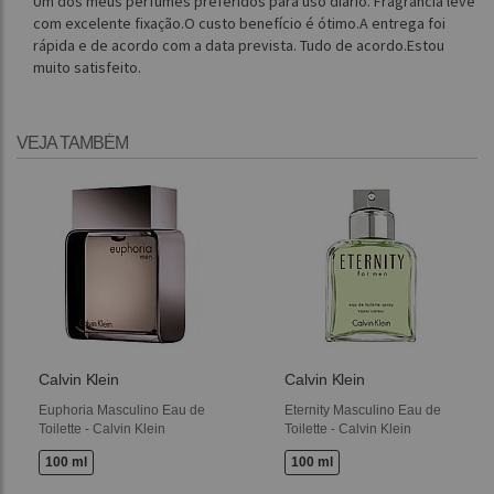
Um dos meus perfumes preferidos para uso diário. Fragrância leve
com excelente fixação.O custo benefício é ótimo.A entrega foi
rápida e de acordo com a data prevista. Tudo de acordo.Estou
muito satisfeito.
VEJA TAMBÉM
Calvin Klein
Calvin Klein
Euphoria Masculino Eau de
Eternity Masculino Eau de
Toilette - Calvin Klein
Toilette - Calvin Klein
100 ml
100 ml