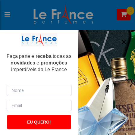
0
Faça parte e
receba
todas as
Home
>
Carolina Herrera
>
Perfumes Masculinos
novidades
e
promoções
Carolina Herrera For Men Masculino Eau
imperdíveis da Le France
de Toilette
(2150)
EU QUERO!