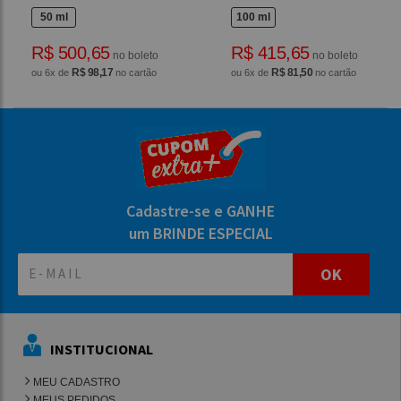
50 ml
100 ml
R$ 500,65
R$ 415,65
no boleto
no boleto
R$ 98,17
R$ 81,50
ou 6x de
no cartão
ou 6x de
no cartão
Cadastre-se e GANHE
um BRINDE ESPECIAL
OK
INSTITUCIONAL
MEU CADASTRO
MEUS PEDIDOS