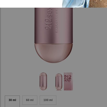
30 ml
60 ml
100 ml