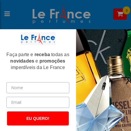
0
Faça parte e
receba
todas as
Home
>
Carolina Herrera
>
Perfumes Femininos
novidades
e
promoções
212 Sexy Feminino Eau de Parfum -
imperdíveis da Le France
Carolina Herrera
(2048)
EU QUERO!