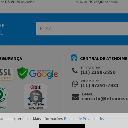
R$ 191,50
R$ 235,00
x de
no cartão
ou 6x de
no cartão
HE
AL
EGURANÇA
CENTRAL DE ATENDIM
TELEVENDAS
(11) 2389-3850
WHATSAPP
(11) 97391-7981
E-MAIL
contato@lefrance.
ar sua experiência. Mais informações
Política de Privacidade
.