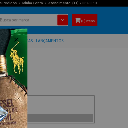
s Pedidos
Minha Conta
Atendimento: (11) 2389-3850
(0) Itens
 BANHO
OFERTAS
LANÇAMENTOS