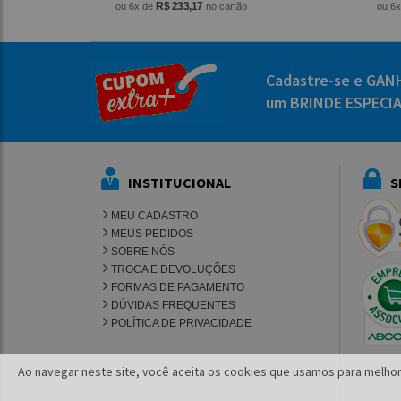
R$ 233,17
ou 6x de
no cartão
ou 6
Cadastre-se e GAN
um BRINDE ESPECI
INSTITUCIONAL
S
MEU CADASTRO
MEUS PEDIDOS
SOBRE NÓS
TROCA E DEVOLUÇÕES
FORMAS DE PAGAMENTO
DÚVIDAS FREQUENTES
POLÍTICA DE PRIVACIDADE
Ao navegar neste site, você aceita os cookies que usamos para melhor