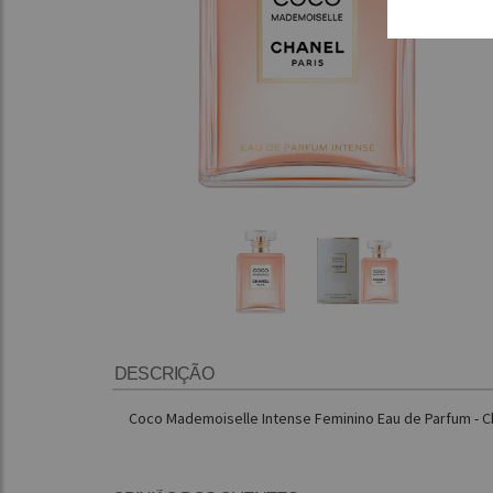
DESCRIÇÃO
Coco Mademoiselle Intense Feminino Eau de Parfum - C