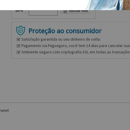
Frete e prazo
Satisfação garantida ou seu dinheiro de volta.
Pagamento via Pagseguro, você tem 14 dias para cancelar sua 
Ambiente seguro com criptografia SSL em todas as transaçõe
hanel