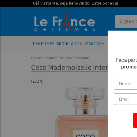
Olá visitante, seja bem-vindo! Entre por
aqui
!
PERFUMES IMPORTADOS
MARCAS
PERFUMES FE
Home
>
Chanel
>
Perfumes Femininos
Faça par
Coco Mademoiselle Intense Femin
promo
(2327)