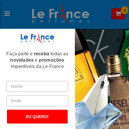
0
Faça parte e
receba
todas as
Home
>
Chopard
>
Perfumes Femininos
novidades
e
promoções
Wish Feminino Eau De Parfum -
imperdíveis da Le France
Chopard
(2630)
EU QUERO!