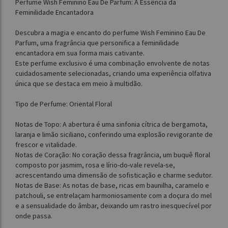
Perfume Wish Feminino Eau De Parfum: A Essência da
Feminilidade Encantadora
Descubra a magia e encanto do perfume Wish Feminino Eau De
Parfum, uma fragrância que personifica a feminilidade
encantadora em sua forma mais cativante.
Este perfume exclusivo é uma combinação envolvente de notas
cuidadosamente selecionadas, criando uma experiência olfativa
única que se destaca em meio à multidão.
Tipo de Perfume: Oriental Floral
Notas de Topo: A abertura é uma sinfonia cítrica de bergamota,
laranja e limão siciliano, conferindo uma explosão revigorante de
frescor e vitalidade.
Notas de Coração: No coração dessa fragrância, um buquê floral
composto por jasmim, rosa e lírio-do-vale revela-se,
acrescentando uma dimensão de sofisticação e charme sedutor.
Notas de Base: As notas de base, ricas em baunilha, caramelo e
patchouli, se entrelaçam harmoniosamente com a doçura do mel
e a sensualidade do âmbar, deixando um rastro inesquecível por
onde passa.