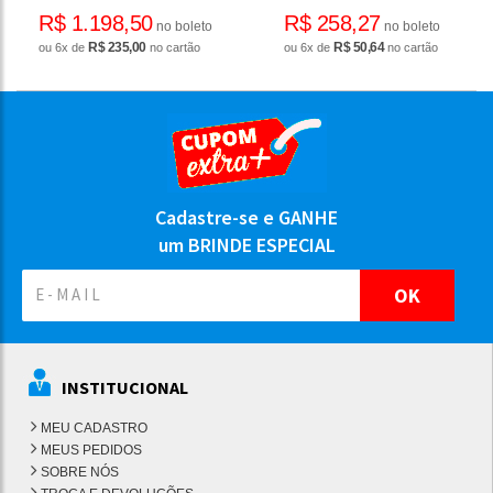
R$ 1.198,50
R$ 258,27
no boleto
no boleto
R$ 235,00
R$ 50,64
ou 6x de
no cartão
ou 6x de
no cartão
Cadastre-se e GANHE
um BRINDE ESPECIAL
OK
INSTITUCIONAL
MEU CADASTRO
MEUS PEDIDOS
SOBRE NÓS