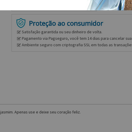
Satisfação garantida ou seu dinheiro de volta.
Pagamento via Pagseguro, você tem 14 dias para cancelar sua 
Ambiente seguro com criptografia SSL em todas as transaçõe
e jasmim. Apenas use e deixe seu coração feliz.