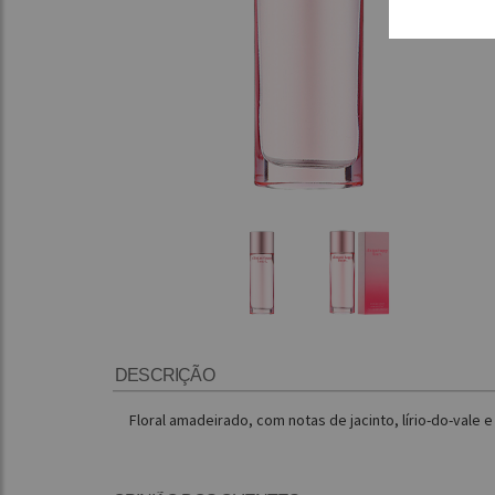
DESCRIÇÃO
Floral amadeirado, com notas de jacinto, lírio-do-vale 