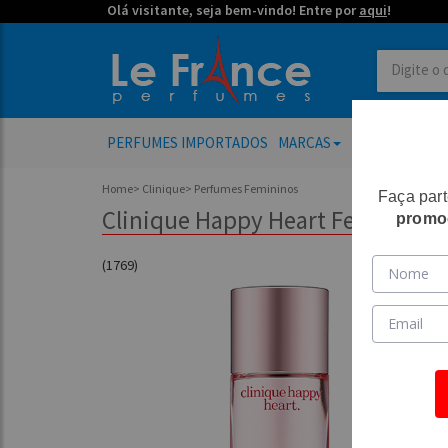
Olá visitante, seja bem-vindo! Entre por
aqui
!
PERFUMES IMPORTADOS
MARCAS
PERFUMES FE
Home
>
Clinique
>
Perfumes Femininos
Faça par
Clinique Happy Heart Feminino 
promo
(1769)