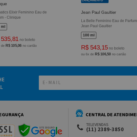
LANÇAMENTO
ique
Jean Paul Gaultier
atics Elixir Feminino Eau de
um - Clinique
La Belle Feminino Eau de Parfum
Jean Paul Gaultier
 ml
100 ml
 535,81
no boleto
R$ 105,06
x de
no cartão
R$ 543,15
no boleto
R$ 106,50
ou 6x de
no cartão
HE
AL
EGURANÇA
CENTRAL DE ATENDIM
TELEVENDAS
(11) 2389-3850