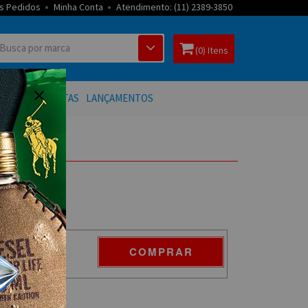
s Pedidos
Minha Conta
Atendimento: (11) 2389-3850
(0) Itens
 BANHO
OFERTAS
LANÇAMENTOS
COMPRAR