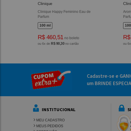
Clinique
Clin
Clinique Happy Feminino Eau de
Arom
Parfum
Parf
100 ml
100
R$ 460,51
R$
no boleto
R$ 90,30
ou 6x de
no cartão
ou 6
Cadastre-se e GAN
um BRINDE ESPECI
INSTITUCIONAL
S
MEU CADASTRO
MEUS PEDIDOS