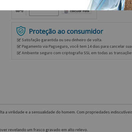
Frete e prazo
Satisfação garantida ou seu dinheiro de volta.
Pagamento via Pagseguro, você tem 14 dias para cancelar sua 
Ambiente seguro com criptografia SSL em todas as transaçõe
ta a virilidade e a sensualidade do homem. Com propriedades indiscutíveis 
ver revelando um frasco gravado em alto relevo.