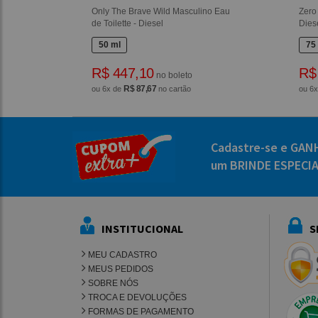
Only The Brave Wild Masculino Eau
Zero
de Toilette - Diesel
Dies
50 ml
75
R$ 447,10
R$
no boleto
R$ 87,67
ou 6x de
no cartão
ou 6
Cadastre-se e GAN
um BRINDE ESPECI
INSTITUCIONAL
S
MEU CADASTRO
MEUS PEDIDOS
SOBRE NÓS
TROCA E DEVOLUÇÕES
FORMAS DE PAGAMENTO