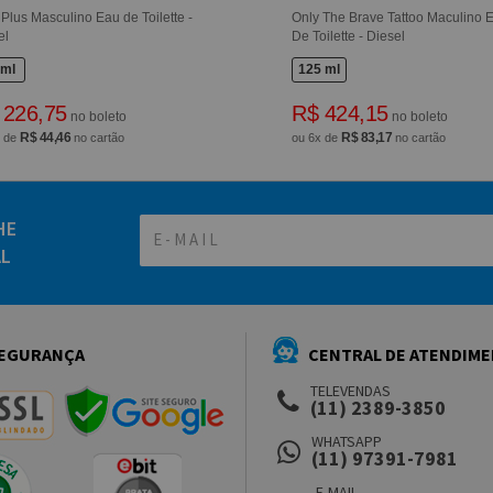
 Plus Masculino Eau de Toilette -
Only The Brave Tattoo Maculino 
el
De Toilette - Diesel
 ml
125 ml
 226,75
R$ 424,15
no boleto
no boleto
R$ 44,46
R$ 83,17
x de
no cartão
ou 6x de
no cartão
HE
AL
EGURANÇA
CENTRAL DE ATENDIM
TELEVENDAS
(11) 2389-3850
WHATSAPP
(11) 97391-7981
E-MAIL