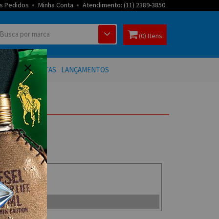
s Pedidos
Minha Conta
Atendimento: (11) 2389-3850
(0) Itens
 BANHO
OFERTAS
LANÇAMENTOS