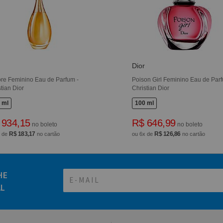
Dior
ore Feminino Eau de Parfum -
Poison Girl Feminino Eau de Parf
tian Dior
Christian Dior
 ml
100 ml
 934,15
R$ 646,99
no boleto
no boleto
R$ 183,17
R$ 126,86
x de
no cartão
ou 6x de
no cartão
HE
AL