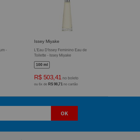
Issey Miyake
um -
L'Eau D'Issey Feminino Eau de
Toilette - Issey Miyake
100 ml
R$ 503,41
no boleto
R$ 98,71
ou 6x de
no cartão
OK