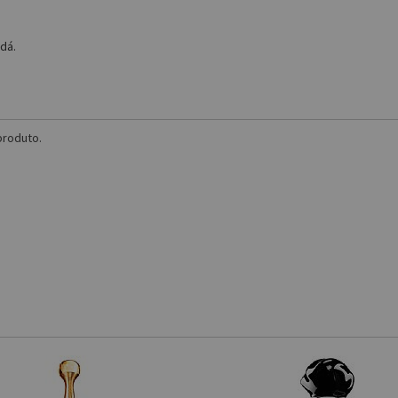
dá.
produto.