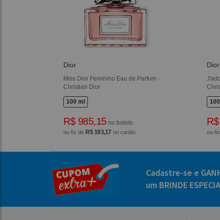
Dior
Dior
Miss Dior Feminino Eau de Parfum -
J'ad
Christian Dior
Chris
100 ml
100
R$ 985,15
R$
no boleto
R$ 193,17
ou 6x de
no cartão
ou 6
Cadastre-se e GAN
um BRINDE ESPECI