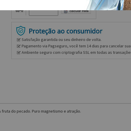
Frete e prazo
Satisfação garantida ou seu dinheiro de volta.
Pagamento via Pagseguro, você tem 14 dias para cancelar sua 
Ambiente seguro com criptografia SSL em todas as transaçõe
A fruta do pecado. Puro magnetismo e atração.