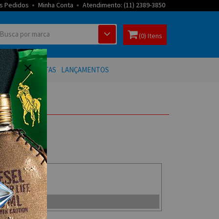
s Pedidos
Minha Conta
Atendimento: (11) 2389-3850
(0) Itens
 BANHO
OFERTAS
LANÇAMENTOS